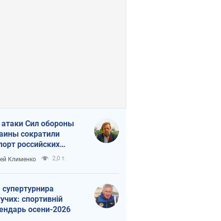
 атаки Сил обороны
аины сократили
порт российских
тепродуктов
2,0 т.
ей Клименко
 супертурнира
учих: спортивній
ендарь осени-2026