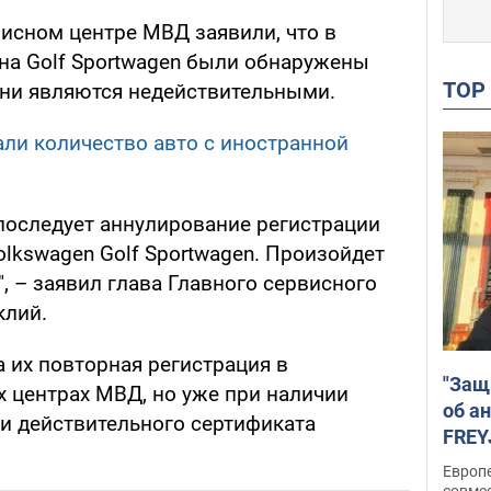
висном центре МВД заявили, что в
 на Golf Sportwagen были обнаружены
TO
 они являются недействительными.
али количество авто с иностранной
 последует аннулирование регистрации
lkswagen Golf Sportwagen. Произойдет
, – заявил глава Главного сервисного
клий.
 их повторная регистрация в
"Защ
 центрах МВД, но уже при наличии
об а
 и действительного сертификата
FREY
подд
Европ
совме