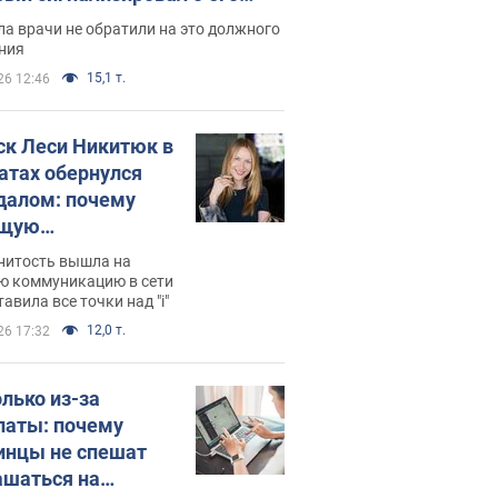
ессивном" раке
а врачи не обратили на это должного
ния
15,1 т.
26 12:46
ск Леси Никитюк в
атах обернулся
далом: почему
ущую
раведливо
нитость вышла на
йтили
ю коммуникацию в сети
тавила все точки над "i"
12,0 т.
26 17:32
олько из-за
латы: почему
инцы не спешат
ашаться на