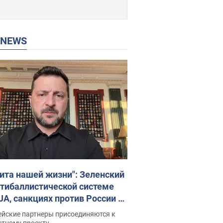
P NEWS
ита нашей жизни": Зеленский
нтибаллистической системе
JA, санкциях против России и
ержке аграриев. Видео
ейские партнеры присоединяются к
стному проекту