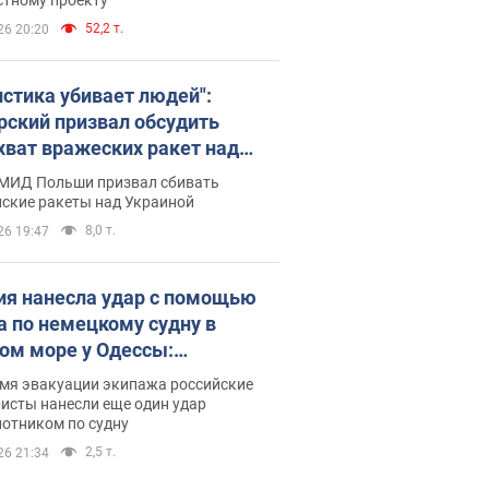
52,2 т.
26 20:20
истика убивает людей":
рский призвал обсудить
хват вражеских ракет над
иной
 МИД Польши призвал сбивать
йские ракеты над Украиной
8,0 т.
26 19:47
ия нанесла удар с помощью
а по немецкому судну в
ом море у Одессы:
обности
емя эвакуации экипажа российские
исты нанесли еще один удар
лотником по судну
2,5 т.
26 21:34