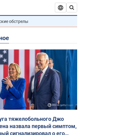
ские обстрелы
ное
уга тяжелобольного Джо
ена назвала первый симптом,
рый сигнализировал о его