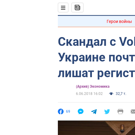
Герои войны
Скандал с Vo
Украине почт
лишат регис
(Архив) Экономика
6.06.2018 16:02
32,7 т.
69