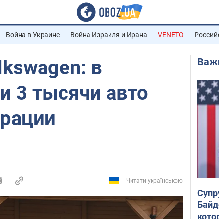
Война в Украине
Война Израиля и Ирана
VENETO
Россий
Важ
lkswagen: в
и 3 тысячи авто
трации
Читати українською
Супр
Байд
кото