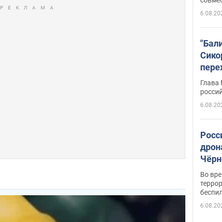
6.08.20
"Бал
Сико
пере
Укра
Глава
росси
6.08.20
Росс
дрон
Чёрн
подр
Во вр
террор
беспи
6.08.20