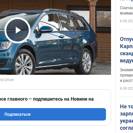
"агр
Сначал
внима
6.08.20
Play Video
Отпу
Карп
скан
вед
несп
Знаме
захе
пряму
и расс
6.08.20
рсе главного – подпишитесь на Новини на
Не т
зарп
Подписаться
укра
согл