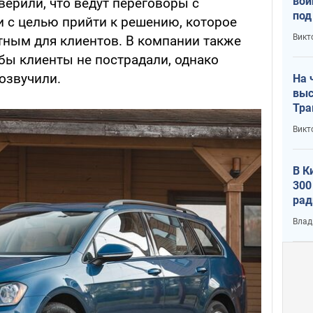
вой
верили, что ведут переговоры с
под
 с целью прийти к решению, которое
кри
Викт
ным для клиентов. В компании также
лог
бы клиенты не пострадали, однако
озвучили.
На 
выс
Тра
Викт
В К
300
рад
воп
Влад