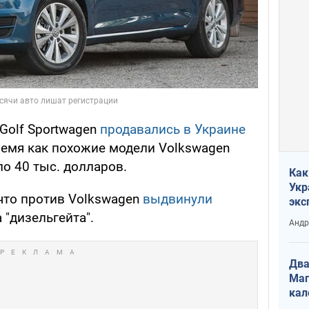
Golf Sportwagen
продавались в Украине
время как похожие модели Volkswagen
о 40 тыс. долларов.
Как
Укр
что против Volkswagen
выдвинули
экс
неф
 "дизельгейта".
Андр
Два
Маг
кал