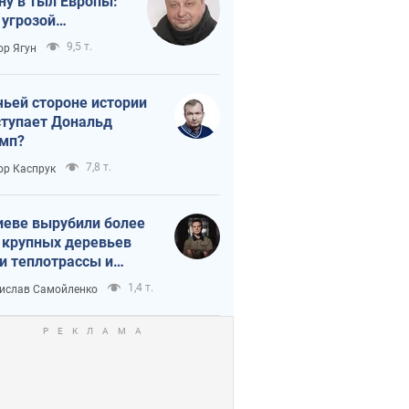
ну в тыл Европы:
 угрозой
тическая
9,5 т.
ор Ягун
истика
чьей стороне истории
тупает Дональд
мп?
7,8 т.
ор Каспрук
иеве вырубили более
 крупных деревьев
и теплотрассы и
реки Генплану
1,4 т.
ислав Самойленко