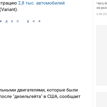
вака
истрацию
2,8 тыс. автомобилей
Чего б
на рын
(Variant).
6.08.20
идео дня
ельными двигателями, которые были
после "дизельгейта" в США, сообщает