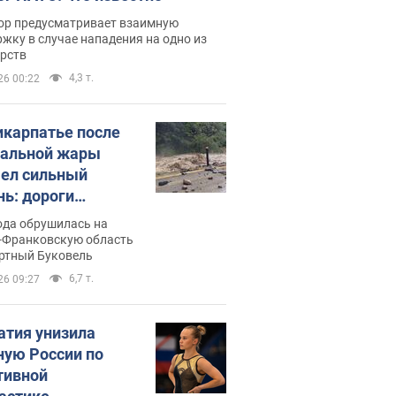
ор предусматривает взаимную
жку в случае нападения на одно из
арств
4,3 т.
26 00:22
икарпатье после
альной жары
ел сильный
нь: дороги
ратились в реки.
ода обрушилась на
о
-Франковскую область
ортный Буковель
6,7 т.
26 09:27
атия унизила
ную России по
тивной