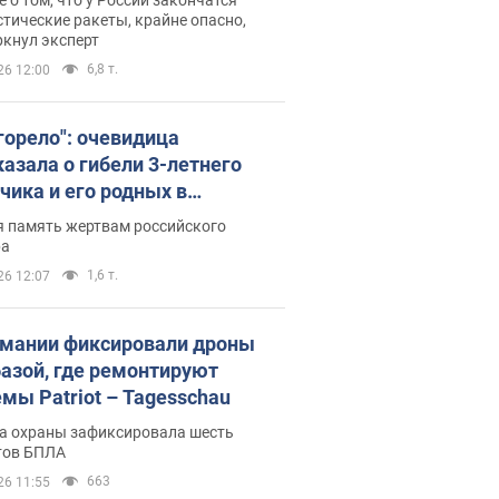
тические ракеты, крайне опасно,
ркнул эксперт
6,8 т.
26 12:00
 горело": очевидица
казала о гибели 3-летнего
чика и его родных в
льтате атаки РФ на Киевскую
я память жертвам российского
сть. Видео и фото
ра
1,6 т.
26 12:07
рмании фиксировали дроны
базой, где ремонтируют
емы Patriot – Tagesschau
а охраны зафиксировала шесть
тов БПЛА
663
26 11:55