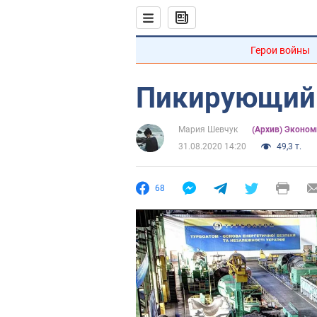
Герои войны
Пикирующий
Мария Шевчук
(Архив) Эконом
31.08.2020 14:20
49,3 т.
68