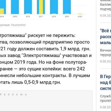
баллис
подче
8.08.20
"Всё
тротяжмаш" рискует не пережить:
расс
тва, позволяющий предприятию просто
маль
21 году должен составить 1,9 млрд. грн.
резу
Вечна
обла
рых завод "Электротяжмаш" участвовал и
терро
нцом 2019 года. Но на фоне полутора-
8.08.20
анее — это сущие копейки: всего 242
инесли небольшие контракты. В лучшем
В Ге
тать лишь 0,5-0,9 млрд грн.
над 
сист
Служб
проле
8.08.20