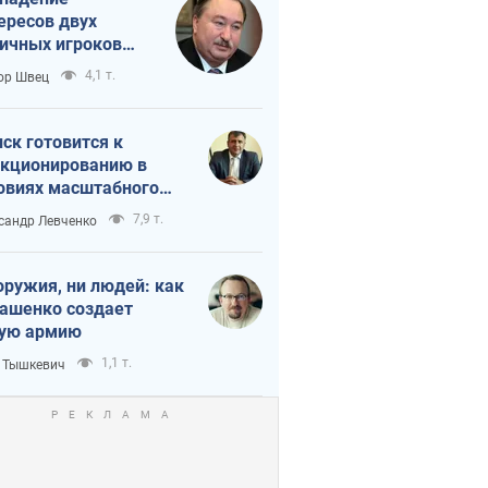
ересов двух
ичных игроков
 тайный план
4,1 т.
ор Швец
мпа и Путина?
ск готовится к
кционированию в
овиях масштабного
нного кризиса
7,9 т.
сандр Левченко
оружия, ни людей: как
ашенко создает
ую армию
1,1 т.
 Тышкевич