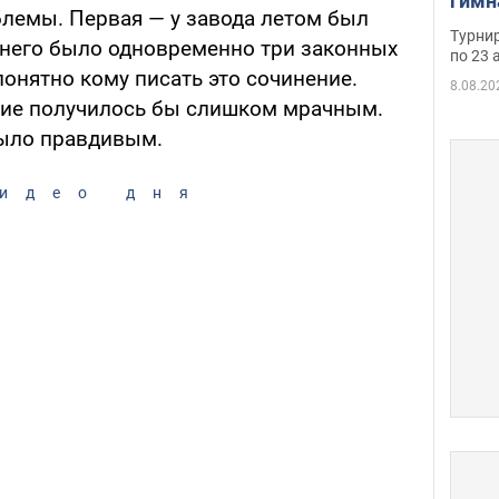
гимн
блемы. Первая — у завода летом был
офиц
Турнир
у него было одновременно три законных
на ч
по 23 
онятно кому писать это сочинение.
осно
8.08.20
ние получилось бы слишком мрачным.
было правдивым.
идео дня