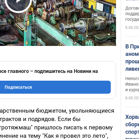
Play Video
Догов
поддер
госуд
8.08.20
В Пр
аном
прош
ливе
рсе главного – подпишитесь на Новини на
прев
Непог
Виде
Ивано
Подписаться
и кур
8.08.20
ударственным бюджетом, увольняющиеся
Хорв
трактов и подрядов. Если бы
сбор
тротяжмаш" пришлось писать к первому
спор
ение на тему "Как я провел это лето",