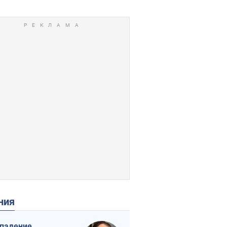
ения
падение