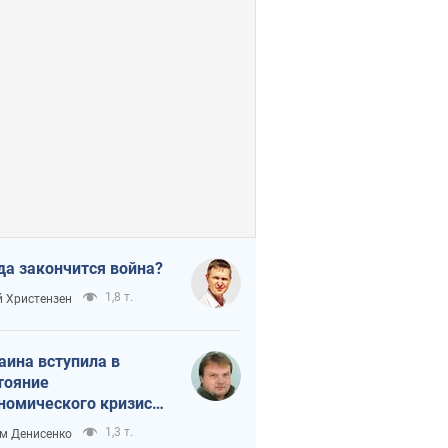
да закончится война?
1,8 т.
 Христензен
аина вступила в
тояние
номического кризиса.
ь ли свет в конце
1,3 т.
м Денисенко
неля?