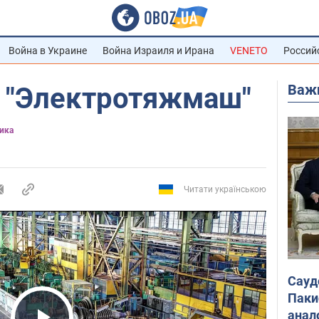
Война в Украине
Война Израиля и Ирана
VENETO
Россий
Важ
 "Электротяжмаш"
ика
Читати українською
Сауд
Паки
анал