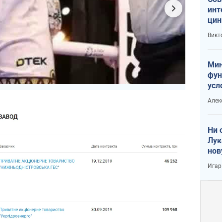
инт
цин
или
Викт
Тра
Мин
фун
усл
вое
Алек
Ни 
Лук
нов
Игар