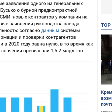
е заявления одного из генеральных
 Бусько о бурной предконтрактной
 СМИ, новых контрактов у компании на
ивые заявления руководства завода
TO
льность: согласно
данным
системы
рмации и проверки контрагентов
и в 2020 году равна нулю, в то время как
 значения превышали 1,5-2 млрд грн.
Крем
возм
почт
Укра
Мнение