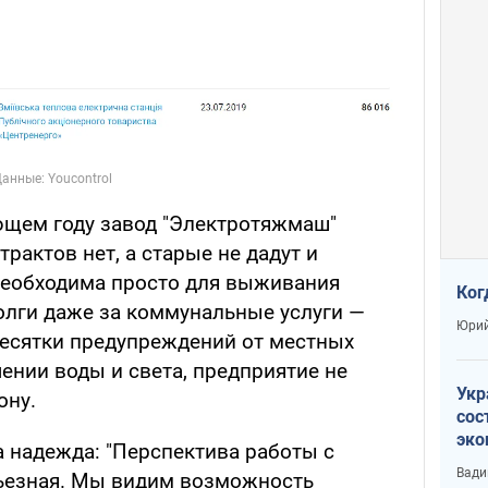
ющем году завод "Электротяжмаш"
рактов нет, а старые не дадут и
необходима просто для выживания
Ког
долги даже за коммунальные услуги —
Юрий
есятки предупреждений от местных
нии воды и света, предприятие не
Укр
ону.
сос
эко
а надежда: "Перспектива работы с
Ест
Вади
рьезная. Мы видим возможность
тун