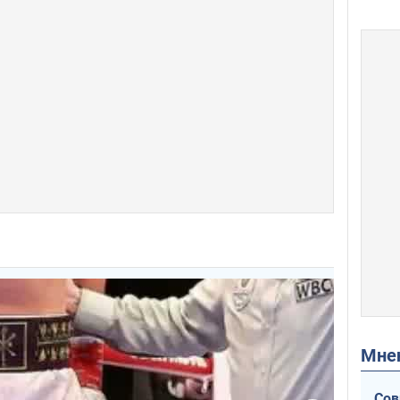
Мн
Сов