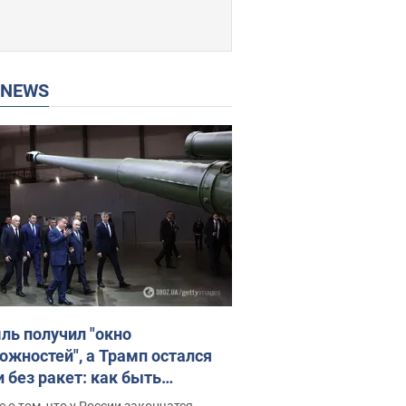
P NEWS
ль получил "окно
ожностей", а Трамп остался
и без ракет: как быть
ине? Интервью с Мельником
 о том, что у России закончатся