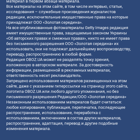
материал в первом абзаце материала.
Все материалы на этом сайте, в том числе интервью, статьи,
исследования – служебные произведения журналистов
редакции, исключительные имущественные права на которые
принадлежат ООО «Золотая середина».
На все опубликованные фотоматериалы Getty Images редакция
имеет имущественные права, защищаемые законом Украины
«Об авторских правах и смежных правах», никто не имеет права
без письменного разрешения ООО «Золотая середина» их
использовать, они не подлежат дальнейшему воспроизводству,
переводу, распространению в любой форме.
Редакция OBOZ.UA может не разделять точку зрения,
изложенную в авторском материале. За достоверность
информации, размещенной в рекламных материалах,
ответственность несет рекламодатель.
Запрещено использование материалов размещенных на этом
сайте, даже с указанием гиперссылки на страницу этого сайта,
логотипа OBOZ.UA или любого другого упоминания, но без
письменного разрешения Редакции/ООО «Золотая середина»
Незаконным использованием материалов будет считаться:
любое копирование, публикация, перепечатка, последующее
распространение, использование, переработка с
использованием, включением в состав других материалов,
распространение, адаптация, перевод и другие подобные
изменения материала.