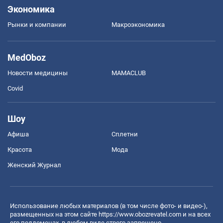
Экономика
Рынки и компании
Mакроэкономика
MedOboz
Новости медицины
MAMACLUB
Covid
Шоу
Афиша
Сплетни
Красота
Мода
Женский Журнал
Использование любых материалов (в том числе фото- и видео-),
размещенных на этом сайте
https://www.obozrevatel.com
и на всех
его поддоменах, в любом виде строго запрещено.