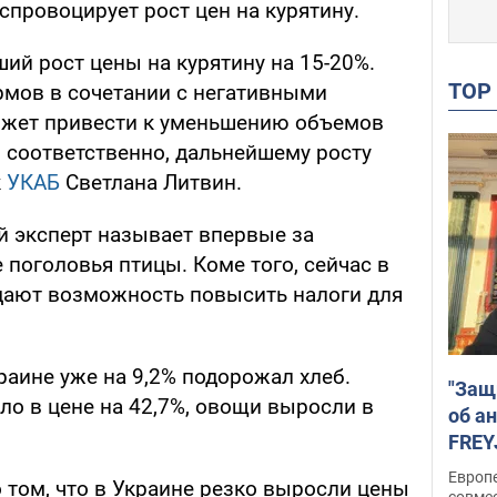
провоцирует рост цен на курятину.
ий рост цены на курятину на 15-20%.
TO
рмов в сочетании с негативными
может привести к уменьшению объемов
, соответственно, дальнейшему росту
к
УКАБ
Светлана Литвин.
й эксперт называет впервые за
поголовья птицы. Коме того, сейчас в
дают возможность повысить налоги для
краине уже на 9,2% подорожал хлеб.
"Защ
ло в цене на 42,7%, овощи выросли в
об а
FREY
подд
Европ
 том, что в Украине резко выросли цены
совме