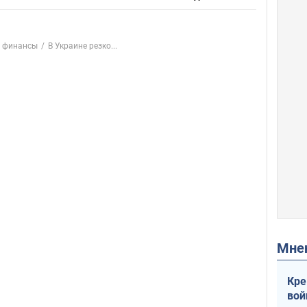
 финансы
В Украине резко...
Мн
Кре
вой