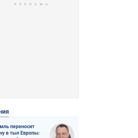
ения
мль переносит
ну в тыл Европы: