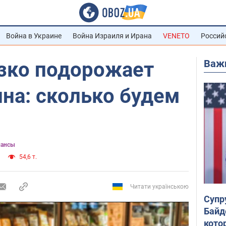
Война в Украине
Война Израиля и Ирана
VENETO
Россий
Важ
езко подорожает
ина: сколько будем
нансы
54,6 т.
Читати українською
Супр
Байд
кото