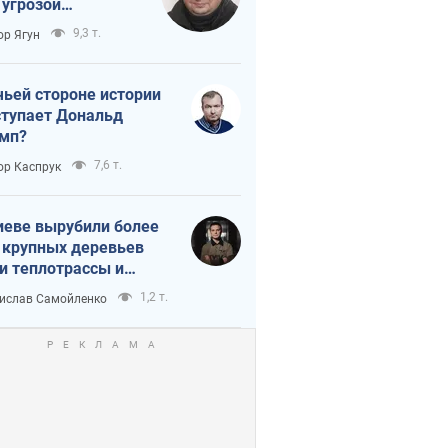
 угрозой
тическая
9,3 т.
ор Ягун
истика
чьей стороне истории
тупает Дональд
мп?
7,6 т.
ор Каспрук
иеве вырубили более
 крупных деревьев
и теплотрассы и
реки Генплану
1,2 т.
ислав Самойленко