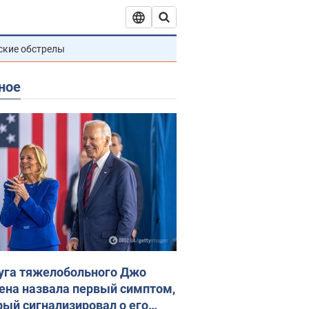
ские обстрелы
ное
уга тяжелобольного Джо
ена назвала первый симптом,
рый сигнализировал о его