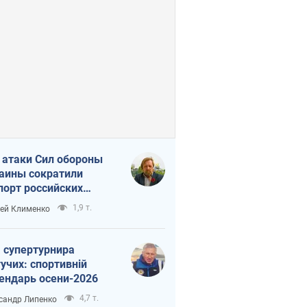
 атаки Сил обороны
аины сократили
порт российских
тепродуктов
1,9 т.
ей Клименко
 супертурнира
учих: спортивній
ендарь осени-2026
4,7 т.
сандр Липенко