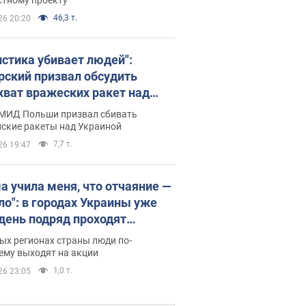
46,3 т.
26 20:20
истика убивает людей":
рский призвал обсудить
хват вражеских ракет над
иной
 МИД Польши призвал сбивать
йские ракеты над Украиной
7,7 т.
26 19:47
а учила меня, что отчаяние —
зло": в городах Украины уже
 день подряд проходят
овые митинги за
ых регионах страны люди по-
ращение Федорова. Фото и
ему выходят на акции
о
1,0 т.
26 23:05