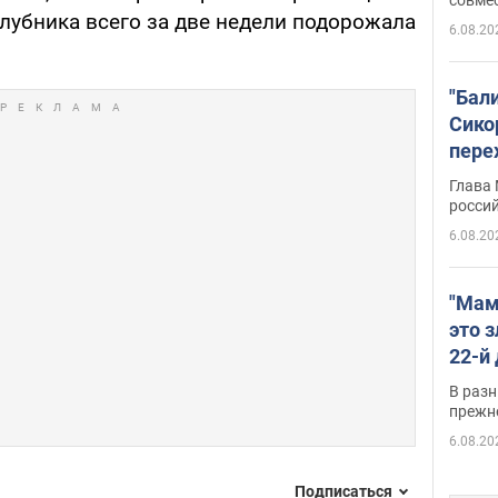
клубника всего за две недели подорожала
6.08.20
"Бал
Сико
пере
Укра
Глава
росси
6.08.20
"Мам
это 
22-й
масс
В разн
возв
прежн
виде
6.08.20
Подписаться