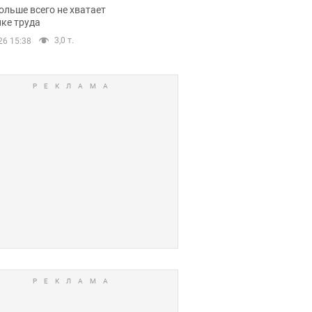
нсии
ольше всего не хватает
ке труда
3,0 т.
26 15:38