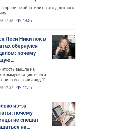
ессивном" раке
а врачи не обратили на это должного
ния
14,6 т.
26 12:46
ск Леси Никитюк в
атах обернулся
далом: почему
ущую
раведливо
нитость вышла на
йтили
ю коммуникацию в сети
тавила все точки над "i"
11,4 т.
26 17:32
олько из-за
латы: почему
инцы не спешат
ашаться на