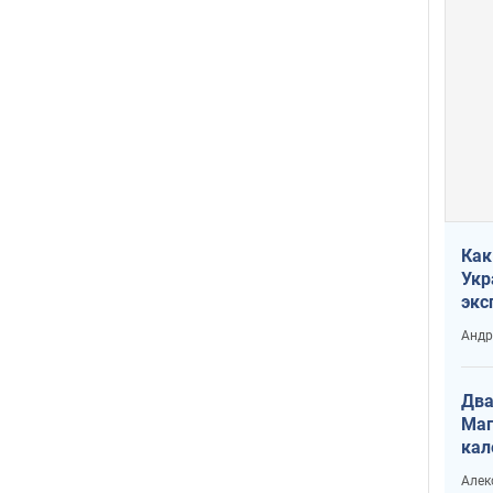
Как
Укр
экс
неф
Андр
Два
Маг
кал
Алек