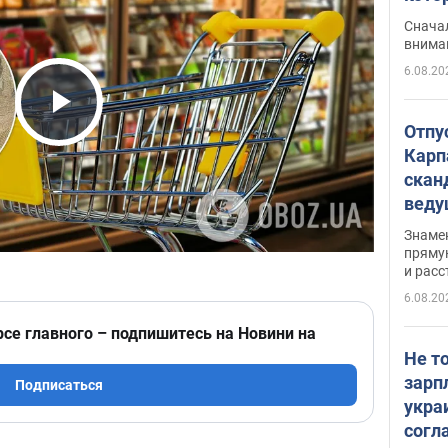
"агр
Сначал
внима
6.08.20
Play Video
Отпу
Карп
скан
вед
несп
Знаме
захе
пряму
и расс
6.08.20
рсе главного – подпишитесь на Новини на
Не т
зарп
Подписаться
укра
согл