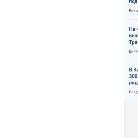
под
кри
Викт
лог
На 
выс
Тра
Викт
В К
300
рад
воп
Влад