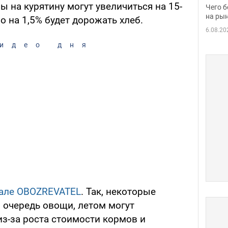
вака
ы на курятину могут увеличиться на 15-
Чего б
на рын
о на 1,5% будет дорожать хлеб.
6.08.20
идео дня
але OBOZREVATEL
. Так, некоторые
 очередь овощи, летом могут
из-за роста стоимости кормов и