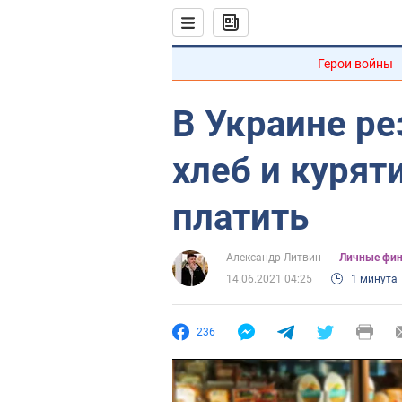
Герои войны
В Украине р
хлеб и курят
платить
Александр Литвин
Личные фи
14.06.2021 04:25
1 минута
236