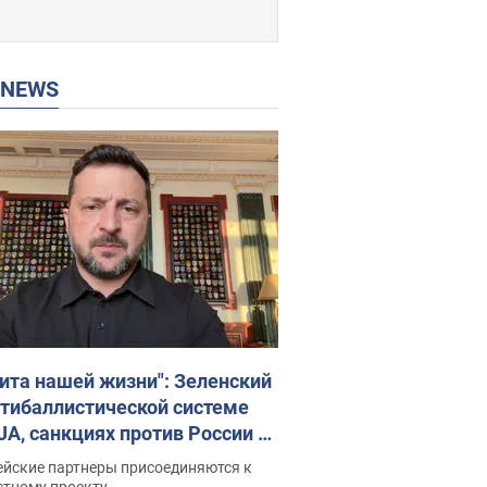
P NEWS
ита нашей жизни": Зеленский
нтибаллистической системе
JA, санкциях против России и
ержке аграриев. Видео
ейские партнеры присоединяются к
стному проекту