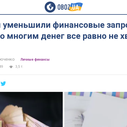
 уменьшили финансовые запр
 но многим денег все равно не х
тюченко
Личные финансы
49
3,5 т.