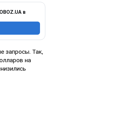
 OBOZ.UA в
 запросы. Так,
долларов на
снизились