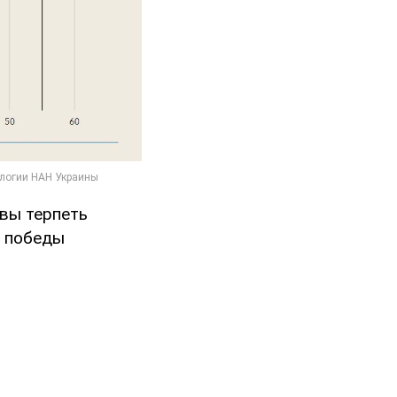
овы терпеть
о победы