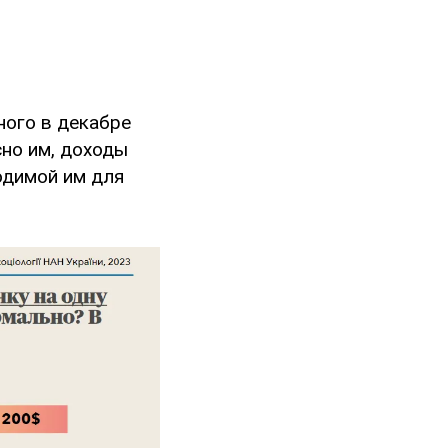
ного в декабре
сно им, доходы
одимой им для