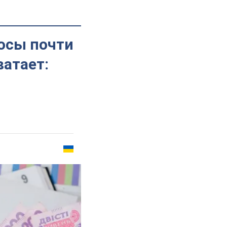
осы почти
ватает: