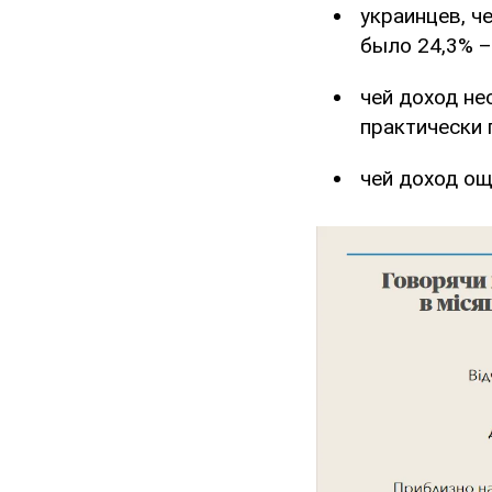
украинцев, ч
было 24,3% –
чей доход не
практически 
чей доход ощ