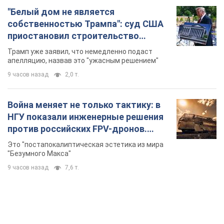
"Белый дом не является
собственностью Трампа": суд США
приостановил строительство
бального зала стоимостью 400 млн
Трамп уже заявил, что немедленно подаст
долларов
апелляцию, назвав это "ужасным решением"
9 часов назад
2,0 т.
Война меняет не только тактику: в
НГУ показали инженерные решения
против российских FPV-дронов.
Фото
Это "постапокалиптическая эстетика из мира
"Безумного Макса"
9 часов назад
7,6 т.