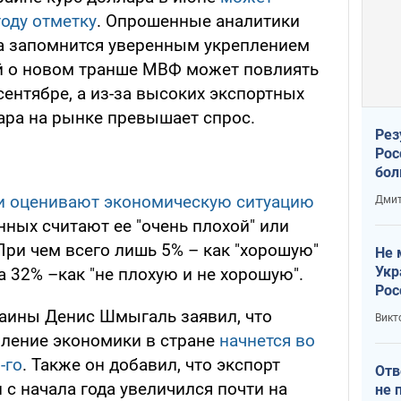
оду отметку
. Опрошенные аналитики
а запомнится уверенным укреплением
ей о новом транше МВФ может повлиять
сентябре, а из-за высоких экспортных
ра на рынке превышает спрос.
Рез
Рос
бол
и оценивают экономическую ситуацию
Дмит
нных считают ее "очень плохой" или
 При чем всего лишь 5% – как "хорошую"
Не 
Укр
а 32% –как "не плохую и не хорошую".
Рос
аины Денис Шмыгаль заявил, что
Викт
вление экономики в стране
начнется во
-го
. Также он добавил, что экспорт
Отв
 с начала года увеличился почти на
не 