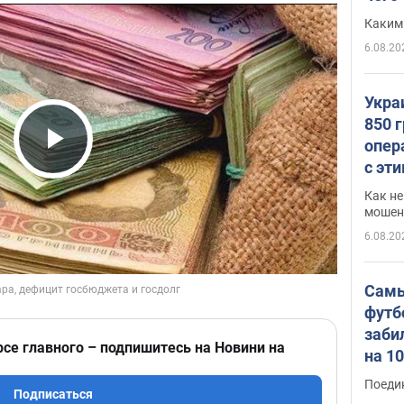
Каким
6.08.20
Укра
850 
опер
Play Video
с эт
Как не
мошен
6.08.20
Самы
футб
заби
рсе главного – подпишитесь на Новини на
на 1
Виде
Поеди
Подписаться