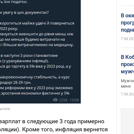
В ок
прог
подн
виде
7.08.20
В Ко
прои
мужч
Мужчи
мине
7.08.20
 зарплат в следующие 3 года примерно
фляции). Кроме того, инфляция вернется