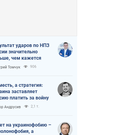
ультат ударов по НПЗ
сии значительно
ьше, чем кажется
906
рий Томчук
месть, а стратегия:
аина заставляет
сию платить за войну
2,1 т.
ор Андрусив
ет на украинофобию –
полонофобия, а