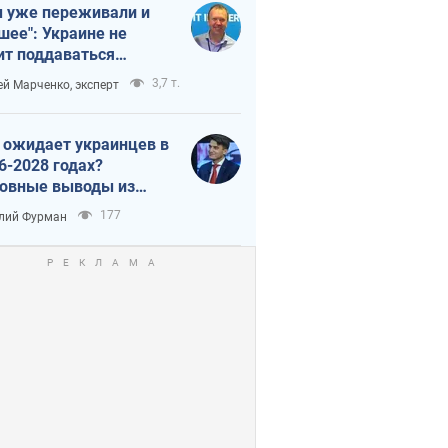
 уже переживали и
шее": Украине не
ит поддаваться
аянию из-за
3,7 т.
ей Марченко, эксперт
етного террора
 ожидает украинцев в
6-2028 годах?
овные выводы из
ых прогнозов от НБУ
177
лий Фурман