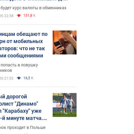
 будет курс валюты в обменниках
151,8 т.
26 22:58
инцам обещают по
грн от мобильных
аторов: что не так
ими сообщениями
 попасть в ловушку
ников
16,5 т.
26 21:02
й дорогой
олист "Динамо"
л "Карабаху" уже
0-й минуте матча.
о
нок проходит в Польше