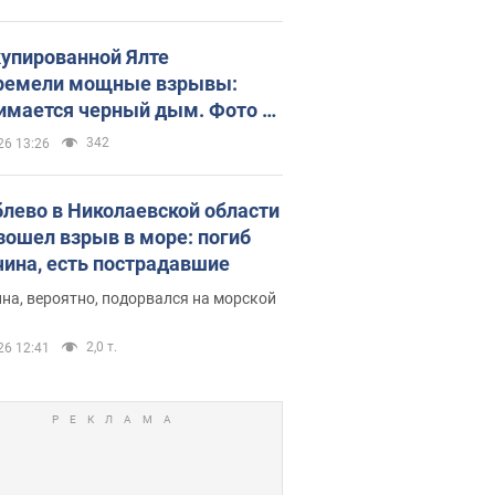
купированной Ялте
ремели мощные взрывы:
имается черный дым. Фото и
о
342
26 13:26
блево в Николаевской области
зошел взрыв в море: погиб
ина, есть пострадавшие
на, вероятно, подорвался на морской
2,0 т.
26 12:41