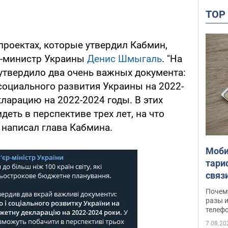
TO
проектах, которые утвердил Кабмин,
р-министр Украины
Денис Шмыгаль
. "На
 утвердило два очень важных документа:
социального развития Украины на 2022-
ларацию на 2022-2024 годы. В этих
деть в перспективе трех лет, на что
– написал глава Кабмина.
Моби
тари
связ
жало
Почем
разы и
телеф
7.08.20