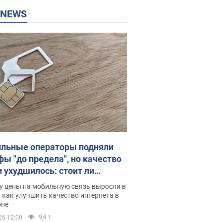
P NEWS
льные операторы подняли
фы "до предела", но качество
и ухудшилось: стоит ли
ваться на цены
у цены на мобильную связь выросли в
 как улучшить качество интернета в
оне
9,4 т.
26 12:00