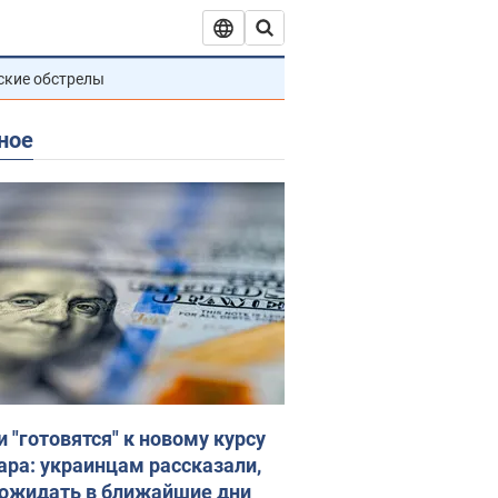
ские обстрелы
ное
и "готовятся" к новому курсу
ара: украинцам рассказали,
 ожидать в ближайшие дни