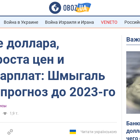
Война в Украине
Война Израиля и Ирана
VENETO
Россий
Важ
 доллара,
оста цен и
арплат: Шмыгаль
прогноз до 2023-го
нсы
1,9 т.
Банк
долл
Читати українською
чего