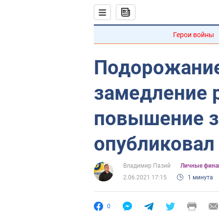
Герои войны
Подорожание
замедление р
повышение з
опубликовал 
Владимир Пазий
Личные фина
2.06.2021 17:15
1 минута
0