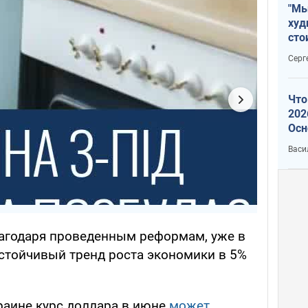
"Мы
худ
сто
отч
Серг
рак
Что
202
Осн
нов
Васи
благодаря проведенным реформам, уже в
устойчивый тренд роста экономики в 5%
раине курс доллара в июне
может