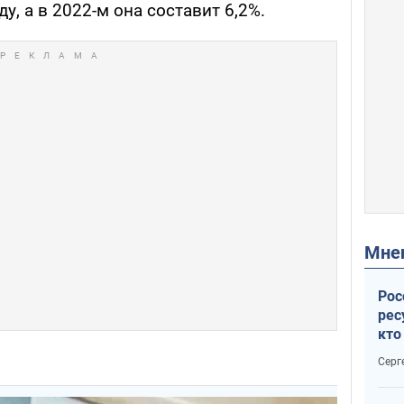
ду, а в 2022-м она составит 6,2%.
Мн
Рос
рес
кто
дик
Серг