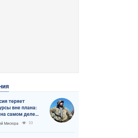
ения
сия теряет
урсы вне плана:
 на самом деле
тует темп войны
33
ей Мисюра