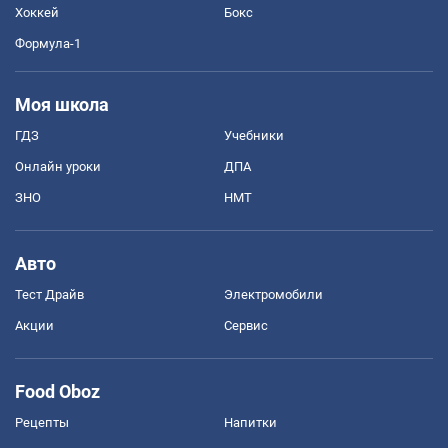
Хоккей
Бокс
Формула-1
Моя школа
ГДЗ
Учебники
Онлайн уроки
ДПА
ЗНО
НМТ
Авто
Тест Драйв
Электромобили
Акции
Сервис
Food Oboz
Рецепты
Напитки