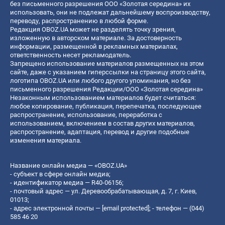
без письменного разрешения ООО «Золотая середина» их
использовать, они не подлежат дальнейшему воспроизводству,
переводу, распространению в любой форме.
Редакция OBOZ.UA может не разделять точку зрения,
изложенную в авторском материале. За достоверность
информации, размещенной в рекламных материалах,
ответственность несет рекламодатель.
Запрещено использование материалов размещенных на этом
сайте, даже с указанием гиперссылки на страницу этого сайта,
логотипа OBOZ.UA или любого другого упоминания, но без
письменного разрешения Редакции/ООО «Золотая середина»
Незаконным использованием материалов будет считаться:
любое копирование, публикация, перепечатка, последующее
распространение, использование, переработка с
использованием, включением в состав других материалов,
распространение, адаптация, перевод и другие подобные
изменения материала.
Название онлайн медиа — «OBOZ.UA»
- субъект в сфере онлайн медиа;
- идентификатор медиа — R40-06156;
- почтовый адрес — ул. Деревообрабатывающая, д. 7, г. Киев,
01013;
- адрес электронной почты —
[email protected]
; - телефон — (044)
585 46 20