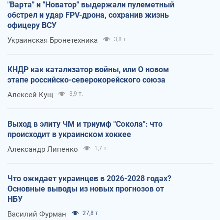
"Варта" и "Новатор" выдержали пулеметный
обстрел и удар FPV-дрона, сохранив жизнь
офицеру ВСУ
Украинская Бронетехника
3,8 т.
КНДР как катализатор войны, или О новом
этапе российско-северокорейского союза
Алексей Кущ
3,9 т.
Выход в элиту ЧМ и триумф "Сокола": что
происходит в украинском хоккее
Александр Липенко
1,7 т.
Что ожидает украинцев в 2026-2028 годах?
Основные выводы из новых прогнозов от
НБУ
Василий Фурман
27,8 т.