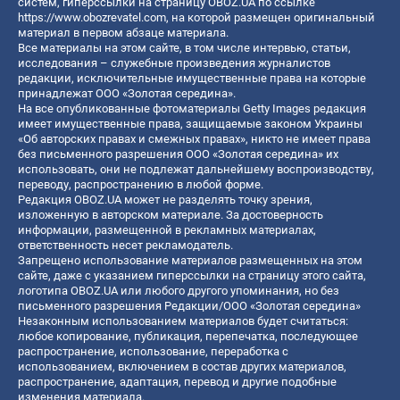
систем, гиперссылки на страницу OBOZ.UA по ссылке
https://www.obozrevatel.com
, на которой размещен оригинальный
материал в первом абзаце материала.
Все материалы на этом сайте, в том числе интервью, статьи,
исследования – служебные произведения журналистов
редакции, исключительные имущественные права на которые
принадлежат ООО «Золотая середина».
На все опубликованные фотоматериалы Getty Images редакция
имеет имущественные права, защищаемые законом Украины
«Об авторских правах и смежных правах», никто не имеет права
без письменного разрешения ООО «Золотая середина» их
использовать, они не подлежат дальнейшему воспроизводству,
переводу, распространению в любой форме.
Редакция OBOZ.UA может не разделять точку зрения,
изложенную в авторском материале. За достоверность
информации, размещенной в рекламных материалах,
ответственность несет рекламодатель.
Запрещено использование материалов размещенных на этом
сайте, даже с указанием гиперссылки на страницу этого сайта,
логотипа OBOZ.UA или любого другого упоминания, но без
письменного разрешения Редакции/ООО «Золотая середина»
Незаконным использованием материалов будет считаться:
любое копирование, публикация, перепечатка, последующее
распространение, использование, переработка с
использованием, включением в состав других материалов,
распространение, адаптация, перевод и другие подобные
изменения материала.