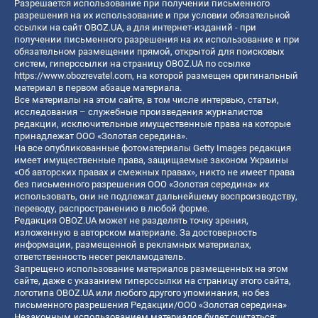
Разрешается использование при получении письменного
разрешения на их использование и при условии обязательной
ссылки на сайт OBOZ.UA, а для интернет-изданий - при
получении письменного разрешения на их использование и при
обязательном размещении прямой, открытой для поисковых
систем, гиперссылки на страницу OBOZ.UA по ссылке
https://www.obozrevatel.com
, на которой размещен оригинальный
материал в первом абзаце материала.
Все материалы на этом сайте, в том числе интервью, статьи,
исследования – служебные произведения журналистов
редакции, исключительные имущественные права на которые
принадлежат ООО «Золотая середина».
На все опубликованные фотоматериалы Getty Images редакция
имеет имущественные права, защищаемые законом Украины
«Об авторских правах и смежных правах», никто не имеет права
без письменного разрешения ООО «Золотая середина» их
использовать, они не подлежат дальнейшему воспроизводству,
переводу, распространению в любой форме.
Редакция OBOZ.UA может не разделять точку зрения,
изложенную в авторском материале. За достоверность
информации, размещенной в рекламных материалах,
ответственность несет рекламодатель.
Запрещено использование материалов размещенных на этом
сайте, даже с указанием гиперссылки на страницу этого сайта,
логотипа OBOZ.UA или любого другого упоминания, но без
письменного разрешения Редакции/ООО «Золотая середина»
Незаконным использованием материалов будет считаться: