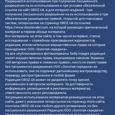
Разрешается использование при получении письменного
разрешения на их использование и при условии обязательной
ссылки на сайт OBOZ.UA, а для интернет-изданий - при
получении письменного разрешения на их использование и при
обязательном размещении прямой, открытой для поисковых
систем, гиперссылки на страницу OBOZ.UA по ссылке
https://www.obozrevatel.com
, на которой размещен оригинальный
материал в первом абзаце материала.
Все материалы на этом сайте, в том числе интервью, статьи,
исследования – служебные произведения журналистов
редакции, исключительные имущественные права на которые
принадлежат ООО «Золотая середина».
На все опубликованные фотоматериалы Getty Images редакция
имеет имущественные права, защищаемые законом Украины
«Об авторских правах и смежных правах», никто не имеет права
без письменного разрешения ООО «Золотая середина» их
использовать, они не подлежат дальнейшему воспроизводству,
переводу, распространению в любой форме.
Редакция OBOZ.UA может не разделять точку зрения,
изложенную в авторском материале. За достоверность
информации, размещенной в рекламных материалах,
ответственность несет рекламодатель.
Запрещено использование материалов размещенных на этом
сайте, даже с указанием гиперссылки на страницу этого сайта,
логотипа OBOZ.UA или любого другого упоминания, но без
письменного разрешения Редакции/ООО «Золотая середина»
Незаконным использованием материалов будет считаться: