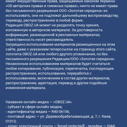
имеет имущественные права, защищаемые законом Украины
«Об авторских правах и смежных правах», никто не имеет права
без письменного разрешения ООО «Золотая середина» их
использовать, они не подлежат дальнейшему воспроизводству,
переводу, распространению в любой форме.
Редакция OBOZ.UA может не разделять точку зрения,
изложенную в авторском материале. За достоверность
информации, размещенной в рекламных материалах,
ответственность несет рекламодатель.
Запрещено использование материалов размещенных на этом
сайте, даже с указанием гиперссылки на страницу этого сайта,
логотипа OBOZ.UA или любого другого упоминания, но без
письменного разрешения Редакции/ООО «Золотая середина»
Незаконным использованием материалов будет считаться:
любое копирование, публикация, перепечатка, последующее
распространение, использование, переработка с
использованием, включением в состав других материалов,
распространение, адаптация, перевод и другие подобные
изменения материала.
Название онлайн медиа — «OBOZ.UA»
- субъект в сфере онлайн медиа;
- идентификатор медиа — R40-06156;
- почтовый адрес — ул. Деревообрабатывающая, д. 7, г. Киев,
01013;
- адрес электронной почты —
[email protected]
; - телефон — (044)