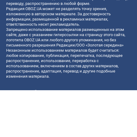
переводу, распространению в любой форме.
Редакция OBOZ.UA может не разделять точку зрения,
изложенную в авторском материале. За достоверность
информации, размещенной в рекламных материалах,
ответственность несет рекламодатель.
Запрещено использование материалов размещенных на этом
сайте, даже с указанием гиперссылки на страницу этого сайта,
логотипа OBOZ.UA или любого другого упоминания, но без
письменного разрешения Редакции/ООО «Золотая середина»
Незаконным использованием материалов будет считаться:
любое копирование, публикация, перепечатка, последующее
распространение, использование, переработка с
использованием, включением в состав других материалов,
распространение, адаптация, перевод и другие подобные
изменения материала.
Название онлайн медиа — «OBOZ.UA»
- субъект в сфере онлайн медиа;
- идентификатор медиа — R40-06156;
- почтовый адрес — ул. Деревообрабатывающая, д. 7, г. Киев,
01013;
- адрес электронной почты —
[email protected]
; - телефон — (044)
585 46 20