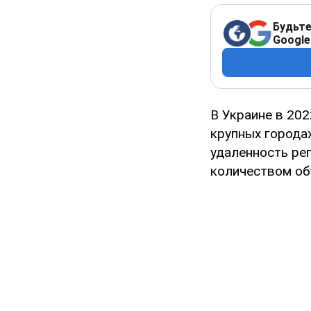
Будьте
Google
В Украине в 20
крупных городах
удаленность ре
количеством об