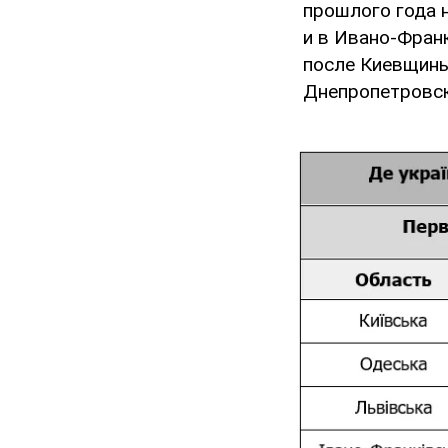
прошлого года 
и в Ивано-Франк
после Киевщины
Днепропетровск