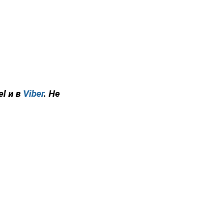
el и в
Viber
. Не