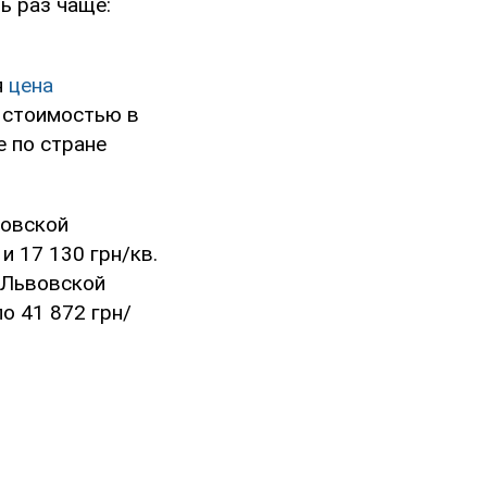
ь раз чаще:
я
цена
о стоимостью в
е по стране
говской
и 17 130 грн/кв.
о Львовской
о 41 872 грн/