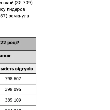
сской (35 709)
йку лидеров
157) замкнула