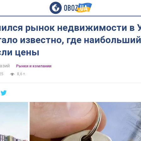
нился рынок недвижимости в У
тало известно, где наибольший
сли цены
азий
Рынки и компании
25
8,6 т.