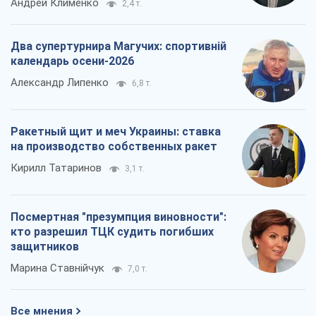
Андрей Клименко
2,4 т.
Два супертурнира Магучих: спортивній
календарь осени-2026
Александр Липенко
6,8 т.
Ракетный щит и меч Украины: ставка
на производство собственных ракет
Кирилл Татаринов
3,1 т.
Посмертная "презумпция виновности":
кто разрешил ТЦК судить погибших
защитников
Марина Ставнійчук
7,0 т.
Все мнения