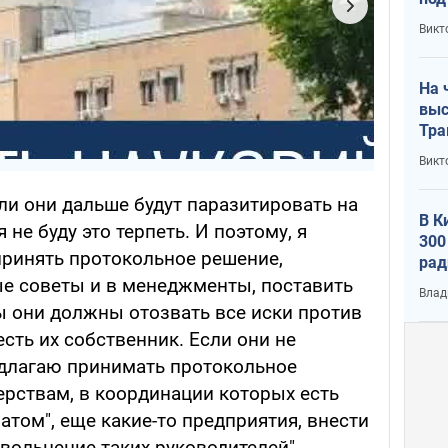
кри
Викт
лог
На 
выс
Тра
Викт
сли они дальше будут паразитировать на
В К
 не буду это терпеть. И поэтому, я
300
принять протокольное решение,
рад
воп
е советы и в менеджменты, поставить
Влад
ы они должны отозвать все иски против
есть их собственник. Если они не
редлагаю принимать протокольное
ерствам, в координации которых есть
атом", еще какие-то предприятия, внести
вольнение таких руководителей", -