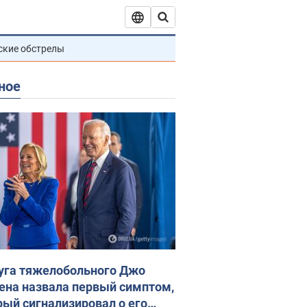
ские обстрелы
ное
уга тяжелобольного Джо
ена назвала первый симптом,
рый сигнализировал о его