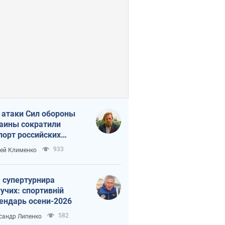
 атаки Сил обороны
аины сократили
порт российских
тепродуктов
933
ей Клименко
 супертурнира
учих: спортивній
ендарь осени-2026
582
сандр Липенко