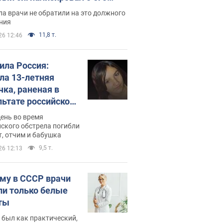
ессивном" раке
а врачи не обратили на это должного
ния
11,8 т.
26 12:46
била Россия:
ла 13-летняя
чка, раненая в
льтате российской
и на Сумскую
день во время
сть. Фото
ского обстрела погибли
т, отчим и бабушка
9,5 т.
26 12:13
му в СССР врачи
ли только белые
ты
 был как практический,