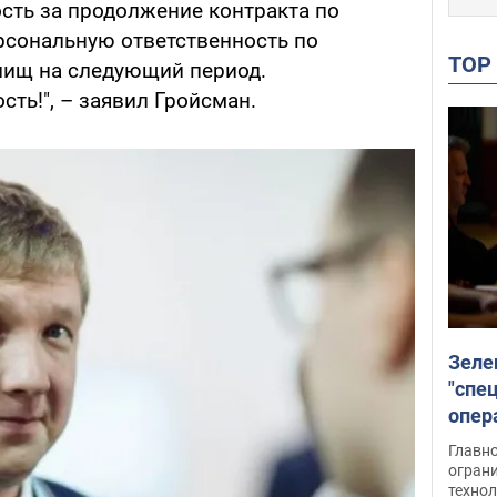
сть за продолжение контракта по
ерсональную ответственность по
TO
лищ на следующий период.
ть!", – заявил Гройсман.
Зеле
"спе
опер
зада
Главн
огран
техно