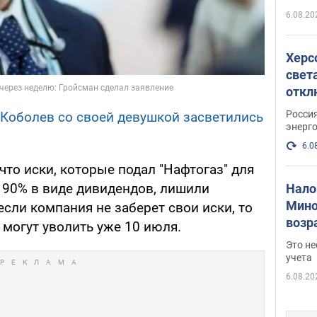
6.08.20
Херс
свет
откл
энер
Росси
Коболев со своей девушкой засветились
энерг
6.0
что иски, которые подал "Нафтогаз" для
ь 90% в виде дивидендов, лишили
Нало
Мино
если компания не заберет свои иски, то
возра
могут уволить уже 10 июля.
нужн
Это н
учета
6.08.20