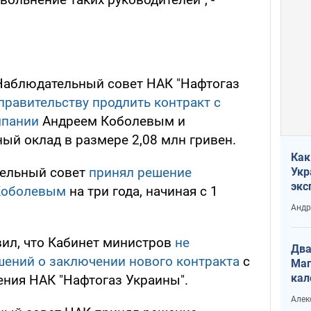
 Наблюдательный совет НАК "Нафтогаз
равительству продлить контракт с
мпании
Андреем Коболевым и
ный оклад в размере 2,08 млн гривен.
Как
тельный совет
принял решение
Укр
экс
 Коболевым
на три года, начиная с 1
неф
Андр
вил, что Кабинет министров
не
Два
шений о заключении нового контракта
с
Маг
кал
ния НАК "Нафтогаз Украины".
Алек