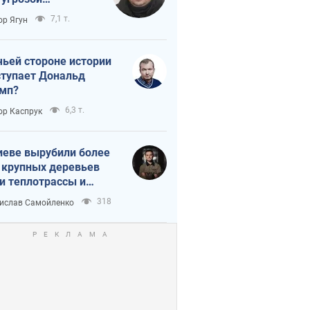
тическая
7,1 т.
ор Ягун
истика
чьей стороне истории
тупает Дональд
мп?
6,3 т.
ор Каспрук
иеве вырубили более
 крупных деревьев
и теплотрассы и
реки Генплану
318
ислав Самойленко