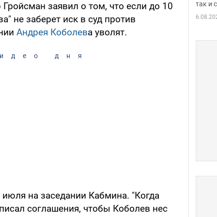
так и
Гройсман заявил о том, что если до 10
6.08.20
а" не заберет иск в суд против
ании
Андрея Коболев
а уволят.
идео дня
 июля на заседании Кабмина. "Когда
дписал соглашения, чтобы Коболев нес