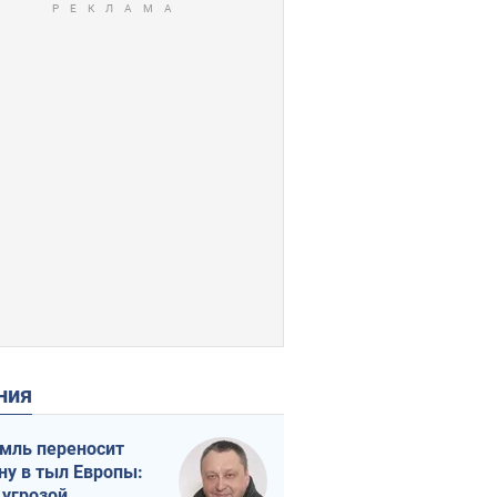
ения
мль переносит
ну в тыл Европы:
 угрозой