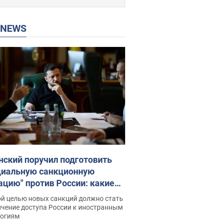
P NEWS
нский поручил подготовить
циальную санкционную
ацию" против России: какие
чи поставил президент. Фото
ой целью новых санкций должно стать
ичение доступа России к иностранным
логиям