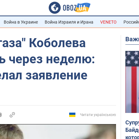
Война в Украине
Война Израиля и Ирана
VENETO
Россий
Важ
газа" Коболева
ь через неделю:
елал заявление
Читати українською
Супр
Байд
кото