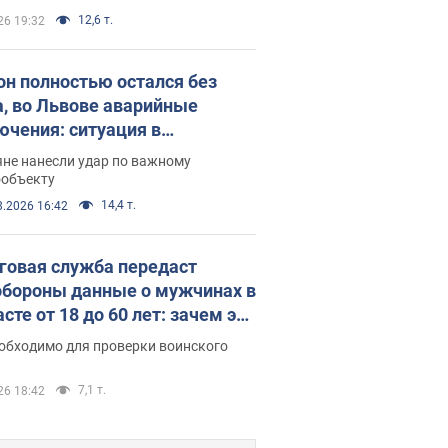
12,6 т.
26 19:32
он полностью остался без
а, во Львове аварийные
ючения: ситуация в
госистеме 6 августа
яне нанесли удар по важному
ообъекту
14,4 т.
8.2026 16:42
говая служба передаст
бороны данные о мужчинах в
сте от 18 до 60 лет: зачем это
о
еобходимо для проверки воинского
7,1 т.
26 18:42