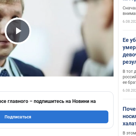
"агр
Сначал
внима
6.08.20
Play Video
Ее у
умер
дево
резу
атак
В тот 
обла
россий
ее бра
6.08.20
рсе главного – подпишитесь на Новини на
Поче
носи
Подписаться
хала
В этом