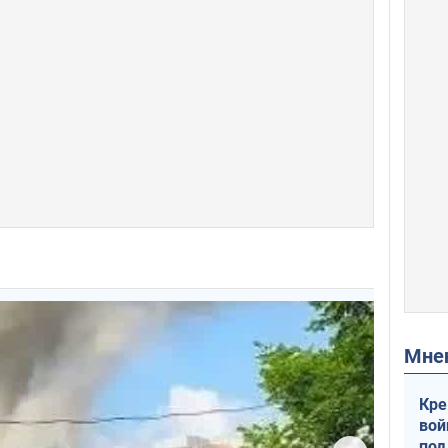
Мн
Кре
вой
под