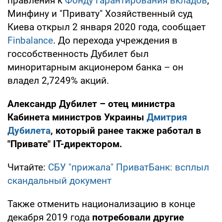
правления к
Фонду гарантирования вкладов
,
Минфину и "Привату" Хозяйственный суд
Киева открыл 2 января 2020 года, сообщает
Finbalance
. До перехода учреждения в
госсобственность Дубилет был
миноритарным акционером банка – он
владел 2,7249% акций.
Александр Дубилет – отец министра
Кабинета министров Украины
Дмитрия
Дубилета
, который ранее также работал в
"Привате" IT-директором.
Читайте:
СБУ "прижала" ПриватБанк: всплыл
скандальный документ
Также отменить национализацию в конце
декабря 2019 года
потребовали другие