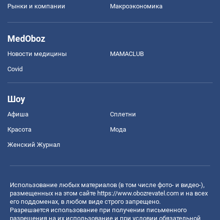
Рынки и компании
Mакроэкономика
MedOboz
Новости медицины
MAMACLUB
Covid
Шоу
Афиша
Сплетни
Красота
Мода
Женский Журнал
Использование любых материалов (в том числе фото- и видео-),
размещенных на этом сайте
https://www.obozrevatel.com
и на всех
его поддоменах, в любом виде строго запрещено.
Разрешается использование при получении письменного
разрешения на их использование и при условии обязательной