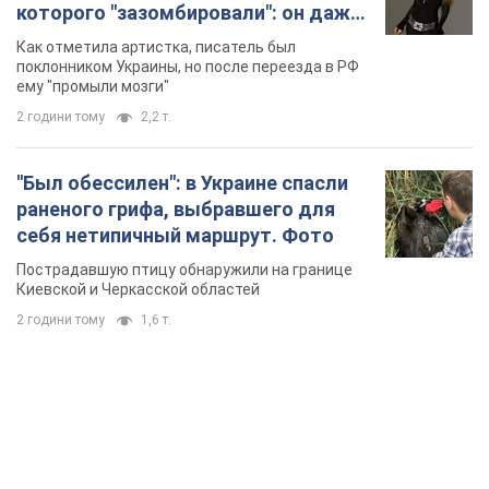
которого "зазомбировали": он даже
русского не знал, а теперь хочет
Как отметила артистка, писатель был
геноцида украинцев
поклонником Украины, но после переезда в РФ
ему "промыли мозги"
2 години тому
2,2 т.
"Был обессилен": в Украине спасли
раненого грифа, выбравшего для
себя нетипичный маршрут. Фото
Пострадавшую птицу обнаружили на границе
Киевской и Черкасской областей
2 години тому
1,6 т.