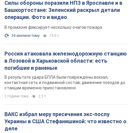
Силы обороны поразили НПЗ в Ярославле и в
Башкортостане: Зеленский раскрыл детали
операции. Фото и видео
В промзоне фиксирует несколько очагов пожара
34 хвилини тому
19,0 т.
Россия атаковала железнодорожную станцию
в Лозовой в Харьковской области: есть
погибшие и раненые
В результате удара БПЛА были повреждены вокзал,
контактная сеть и подвижной состав; движение поездов до
станции временно приостановлено
2 години тому
2,3 т.
ВАКС избрал меру пресечения экс-послу
Украины в США Стефанишиной: что известно о
деле