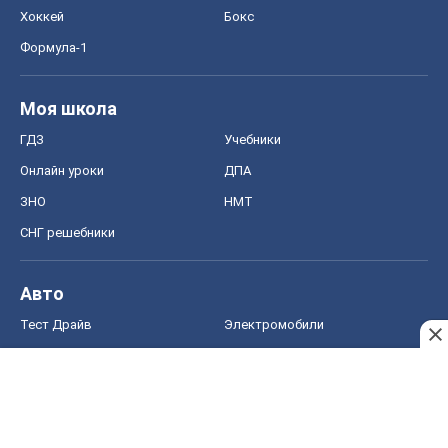
Хоккей
Бокс
Формула-1
Моя школа
ГДЗ
Учебники
Онлайн уроки
ДПА
ЗНО
НМТ
СНГ решебники
Авто
Тест Драйв
Электромобили
Акции
Сервис
Food Oboz