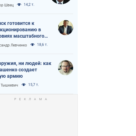
 тайный план
14,2 т.
ор Швец
мпа и Путина?
ск готовится к
кционированию в
овиях масштабного
нного кризиса
18,6 т.
сандр Левченко
оружия, ни людей: как
ашенко создает
ую армию
15,7 т.
 Тышкевич