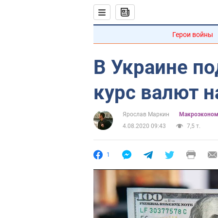
Герои войны
В Украине п
курс валют н
Ярослав Маркин
Mакроэконом
4.08.2020 09:43
7,5 т.
1