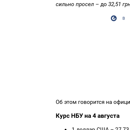
сильно просел
– до
32,51 грн
В
Об этом говорится на офи
Курс НБУ на 4 августа
1 доллар США – 27,73