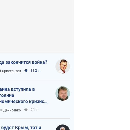
да закончится война?
11,2 т.
 Христензен
аина вступила в
тояние
номического кризиса.
ь ли свет в конце
9,1 т.
м Денисенко
неля?
 будет Крым, тот и