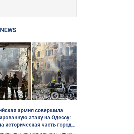
P NEWS
ийская армия совершила
ированную атаку на Одессу:
ла историческая часть города,
 пострадавшие. Фото и видео
ррора враг применил ракеты и дроны