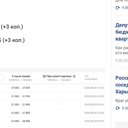
9.0
Депу
(+3 коп.)
бюдж
кварт
 (+3 коп.)
парл
Как ра
и гд
кто ею
9.08.20
Росс
сосе
Харь
пост
Враг 
9.0