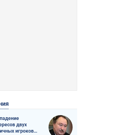
ения
падение
ересов двух
ичных игроков