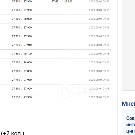
Мн
Сов
инт
цин
(+2 коп.)