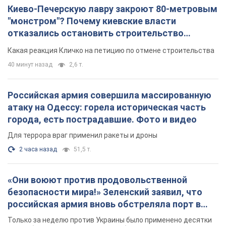
Киево-Печерскую лавру закроют 80-метровым
"монстром"? Почему киевские власти
отказались остановить строительство
небоскреба "московского верующего"
Какая реакция Кличко на петицию по отмене строительства
40 минут назад
2,6 т.
Российская армия совершила массированную
атаку на Одессу: горела историческая часть
города, есть пострадавшие. Фото и видео
Для террора враг применил ракеты и дроны
2 часа назад
51,5 т.
«Они воюют против продовольственной
безопасности мира!» Зеленский заявил, что
российская армия вновь обстреляла порт в
Одессе
Только за неделю против Украины было применено десятки