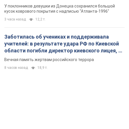
лет назад завоевала "золото" Олимпиады
У поклонников девушки из Донецка сохранился большой
кусок коврового покрытия с надписью "Атланта-1996"
3 часа назад
12,2 т.
Заботилась об учениках и поддерживала
учителей: в результате удара РФ по Киевской
области погибли директор киевского лицея, её
муж и внук
Вечная память жертвам российского террора
8 часов назад
18,9 т.