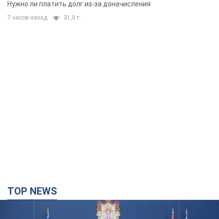
вынес неожиданное решение
Нужно ли платить долг из-за доначисления
7 часов назад
31,0 т.
TOP NEWS