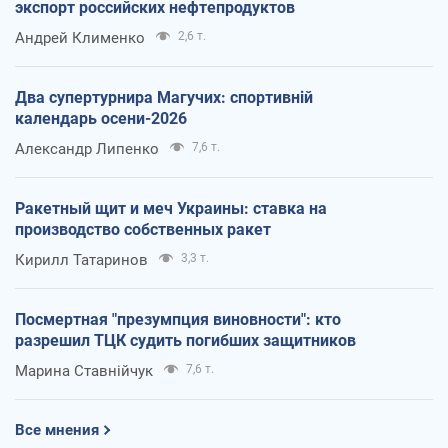
экспорт российских нефтепродуктов
Андрей Клименко
2,6 т.
Два супертурнира Магучих: спортивній
календарь осени-2026
Александр Липенко
7,6 т.
Ракетный щит и меч Украины: ставка на
производство собственных ракет
Кирилл Татаринов
3,3 т.
Посмертная "презумпция виновности": кто
разрешил ТЦК судить погибших защитников
Марина Ставнійчук
7,6 т.
Все мнения