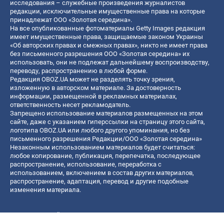
исследования – служебные произведения журналистов
редакции, исключительные имущественные права на которые
принадлежат ООО «Золотая середина».
На все опубликованные фотоматериалы Getty Images редакция
имеет имущественные права, защищаемые законом Украины
«Об авторских правах и смежных правах», никто не имеет права
без письменного разрешения ООО «Золотая середина» их
использовать, они не подлежат дальнейшему воспроизводству,
переводу, распространению в любой форме.
Редакция OBOZ.UA может не разделять точку зрения,
изложенную в авторском материале. За достоверность
информации, размещенной в рекламных материалах,
ответственность несет рекламодатель.
Запрещено использование материалов размещенных на этом
сайте, даже с указанием гиперссылки на страницу этого сайта,
логотипа OBOZ.UA или любого другого упоминания, но без
письменного разрешения Редакции/ООО «Золотая середина»
Незаконным использованием материалов будет считаться:
любое копирование, публикация, перепечатка, последующее
распространение, использование, переработка с
использованием, включением в состав других материалов,
распространение, адаптация, перевод и другие подобные
изменения материала.
Название онлайн медиа — «OBOZ.UA»
- субъект в сфере онлайн медиа;