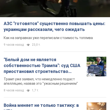
АЗС "готовятся" существенно повышать цены:
украинцам рассказали, чего ожидать
Как на заправках уже переписали стоимость топлива
9 часов назад
23,0 т.
"Белый дом не является
собственностью Трампа": суд США
приостановил строительство
бального зала стоимостью 400 млн
Трамп уже заявил, что немедленно подаст
долларов
апелляцию, назвав это "ужасным решением"
8 часов назад
1,7 т.
Война меняет не только тактику: в