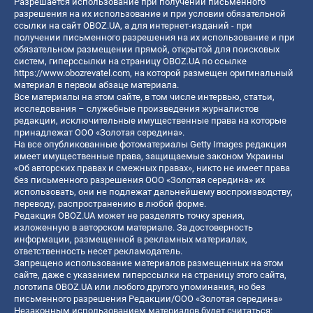
Разрешается использование при получении письменного
разрешения на их использование и при условии обязательной
ссылки на сайт OBOZ.UA, а для интернет-изданий - при
получении письменного разрешения на их использование и при
обязательном размещении прямой, открытой для поисковых
систем, гиперссылки на страницу OBOZ.UA по ссылке
https://www.obozrevatel.com
, на которой размещен оригинальный
материал в первом абзаце материала.
Все материалы на этом сайте, в том числе интервью, статьи,
исследования – служебные произведения журналистов
редакции, исключительные имущественные права на которые
принадлежат ООО «Золотая середина».
На все опубликованные фотоматериалы Getty Images редакция
имеет имущественные права, защищаемые законом Украины
«Об авторских правах и смежных правах», никто не имеет права
без письменного разрешения ООО «Золотая середина» их
использовать, они не подлежат дальнейшему воспроизводству,
переводу, распространению в любой форме.
Редакция OBOZ.UA может не разделять точку зрения,
изложенную в авторском материале. За достоверность
информации, размещенной в рекламных материалах,
ответственность несет рекламодатель.
Запрещено использование материалов размещенных на этом
сайте, даже с указанием гиперссылки на страницу этого сайта,
логотипа OBOZ.UA или любого другого упоминания, но без
письменного разрешения Редакции/ООО «Золотая середина»
Незаконным использованием материалов будет считаться: