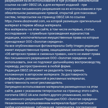
разрешения на их использование и при условии обязательной
ссылки на сайт OBOZ.UA, а для интернет-изданий - при
получении письменного разрешения на их использование и при
обязательном размещении прямой, открытой для поисковых
систем, гиперссылки на страницу OBOZ.UA по ссылке
https://www.obozrevatel.com
, на которой размещен оригинальный
материал в первом абзаце материала.
Все материалы на этом сайте, в том числе интервью, статьи,
исследования – служебные произведения журналистов
редакции, исключительные имущественные права на которые
принадлежат ООО «Золотая середина».
На все опубликованные фотоматериалы Getty Images редакция
имеет имущественные права, защищаемые законом Украины
«Об авторских правах и смежных правах», никто не имеет права
без письменного разрешения ООО «Золотая середина» их
использовать, они не подлежат дальнейшему воспроизводству,
переводу, распространению в любой форме.
Редакция OBOZ.UA может не разделять точку зрения,
изложенную в авторском материале. За достоверность
информации, размещенной в рекламных материалах,
ответственность несет рекламодатель.
Запрещено использование материалов размещенных на этом
сайте, даже с указанием гиперссылки на страницу этого сайта,
логотипа OBOZ.UA или любого другого упоминания, но без
письменного разрешения Редакции/ООО «Золотая середина»
Незаконным использованием материалов будет считаться:
любое копирование, публикация, перепечатка, последующее