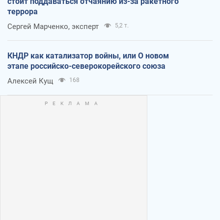
стоит поддаваться отчаянию из-за ракетного
террора
Сергей Марченко, эксперт
5,2 т.
КНДР как катализатор войны, или О новом
этапе российско-северокорейского союза
Алексей Кущ
168