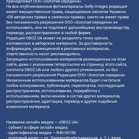
принадлежат ООО «Золотая середина».
На все опубликованные фотоматериалы Getty Images редакция
имеет имущественные права, защищаемые законом Украины
«Об авторских правах и смежных правах», никто не имеет права
без письменного разрешения ООО «Золотая середина» их
использовать, они не подлежат дальнейшему воспроизводству,
переводу, распространению в любой форме.
Редакция OBOZ.UA может не разделять точку зрения,
изложенную в авторском материале. За достоверность
информации, размещенной в рекламных материалах,
ответственность несет рекламодатель.
Запрещено использование материалов размещенных на этом
сайте, даже с указанием гиперссылки на страницу этого сайта,
логотипа OBOZ.UA или любого другого упоминания, но без
письменного разрешения Редакции/ООО «Золотая середина»
Незаконным использованием материалов будет считаться:
любое копирование, публикация, перепечатка, последующее
распространение, использование, переработка с
использованием, включением в состав других материалов,
распространение, адаптация, перевод и другие подобные
изменения материала.
Название онлайн медиа — «OBOZ.UA»
- субъект в сфере онлайн медиа;
- идентификатор медиа — R40-06156;
- почтовый адрес — ул. Деревообрабатывающая, д. 7, г. Киев,