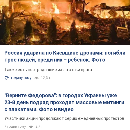
трое людей, среди них – ребенок. Фото
Также есть пострадавшие из-за атаки врага
годину тому
12,3 т.
"Верните Федорова": в городах Украины уже
23-й день подряд проходят массовые митинги
с плакатами. Фото и видео
Участники акций продолжают серию ежедневных протестов
7 годин тому
2,7 т.
Сенат США одобрил законопроект Грэма о
санкциях против России: что дальше
Документ предусматривает новые экономические
ограничения
7 годин тому
5,5 т.