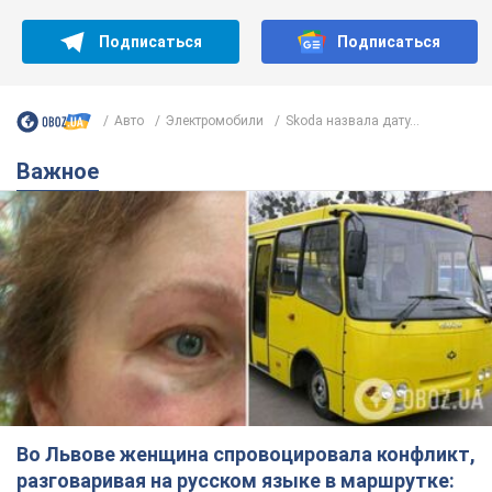
Во Львове женщина спровоцировала конфликт,
разговаривая на русском языке в маршрутке:
полиция составила административный
протокол. Видео
На место происшествия прибыли патрульные полицейские и
следственно-оперативная группа
11 годин тому
10,8 т.
"Воюют, потому что глупы": в
Черновцах водитель автобуса