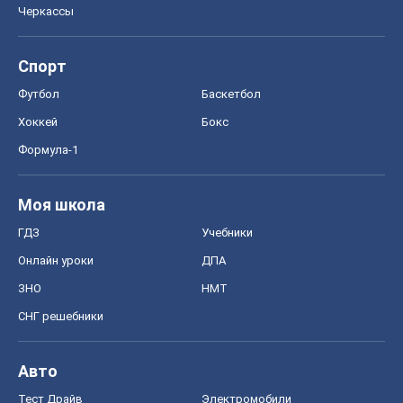
Моя школа
ГДЗ
Учебники
Онлайн уроки
ДПА
ЗНО
НМТ
СНГ решебники
Авто
Тест Драйв
Электромобили
Акции
Сервис
Food Oboz
Рецепты
Напитки
Диеты