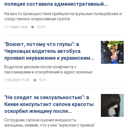
проявил неуважение к украинским
военным и поплатился за это.
Водителя уволили после конфликта с
Видео
пассажирами и оскорблений в адрес военных
7.08.2026 15:47
9,2 т.
"Не следит за сексуальностью": в
Киеве консультант салона красоты
оскорбил женщину после
химиотерапии, разгорелся скандал.
Сотрудник салона оценил внешность
Фото
женщины, заявив, что у нее "мужская стрижка"
7 годин тому
16,8 т.