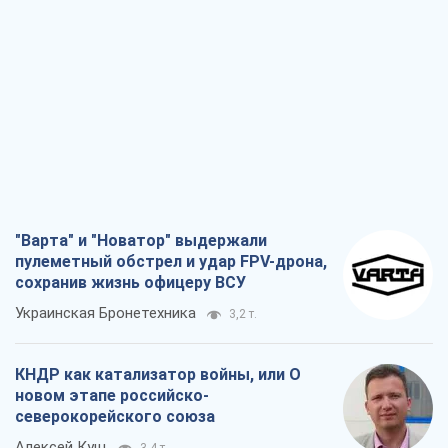
"Варта" и "Новатор" выдержали
пулеметный обстрел и удар FPV-дрона,
сохранив жизнь офицеру ВСУ
Украинская Бронетехника
3,2 т.
КНДР как катализатор войны, или О
новом этапе российско-
северокорейского союза
Алексей Кущ
3,4 т.
Выход в элиту ЧМ и триумф "Сокола":
что происходит в украинском хоккее
Александр Липенко
1,2 т.
Что ожидает украинцев в 2026-2028