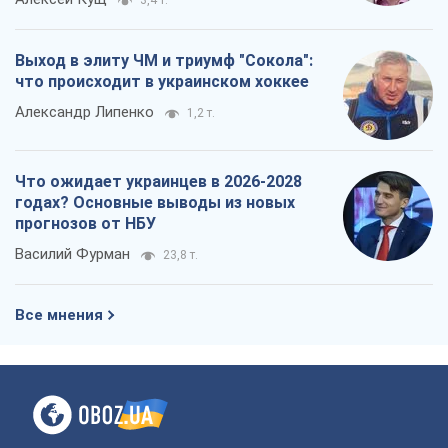
годах? Основные выводы из новых
прогнозов от НБУ
Василий Фурман
23,8 т.
Все мнения
О компании
Команда
Правовая информация
Политика
конфиденциальности
Реклама на сайте
Документы
Редакционная политика
Журналисты OBOZ.UA на месте
событий