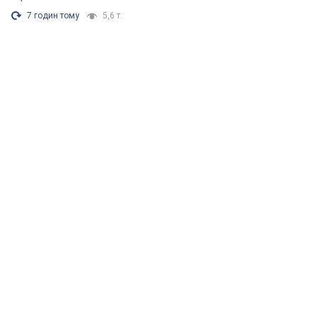
7 годин тому
5,6 т.