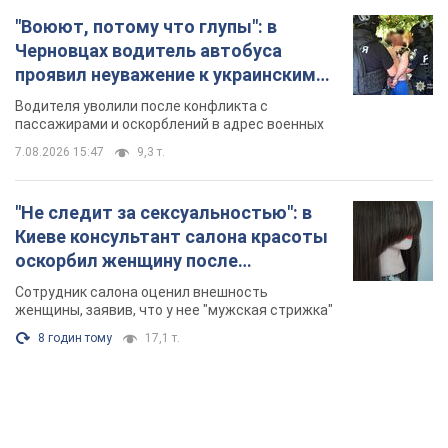
"Воюют, потому что глупы": в
Черновцах водитель автобуса
проявил неуважение к украинским
военным и поплатился за это.
Водителя уволили после конфликта с
Видео
пассажирами и оскорблений в адрес военных
7.08.2026 15:47
9,3 т.
"Не следит за сексуальностью": в
Киеве консультант салона красоты
оскорбил женщину после
химиотерапии, разгорелся скандал.
Сотрудник салона оценил внешность
Фото
женщины, заявив, что у нее "мужская стрижка"
8 годин тому
17,1 т.