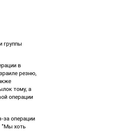
и группы
ерации в
зраиле резню,
акже
лок тому, а
вой операции
з-за операции
 "Мы хоть