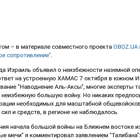
том – в материале совместного проекта
OBOZ.UA
е сопротивление"
.
гда Израиль объявил о неизбежности наземной оп
 ответ на устроенную ХАМАС 7 октября в южном И
вание "Наводнение Аль-Аксы", многие эксперты т
 неизбежную большую войну. Но никаких предпосы
рации необходимых для масштабной общевойско
сил и средств, в регионе не наблюдалось.
ения начала большой войны на Ближнем востоке и
е мечи" я комментировал заявлением "Талибана":