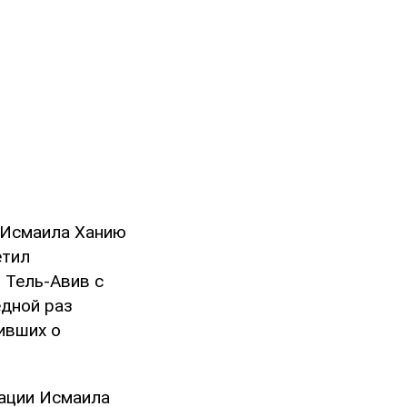
 Исмаила Ханию
етил
 Тель-Авив с
едной раз
ивших о
дации Исмаила