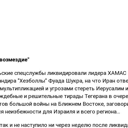
возмездие"
ьские спецслужбы ликвидировали лидера ХАМАС
андира "Хезболлы" Фуада Шукра, на что Иран отв
мультипликацией и угрозами стереть Иерусалим и
аждебные и решительные тирады Тегерана в очер
тов большой войны на Ближнем Востоке, заговор
 неизбежности для Израиля и всего региона…
так и не наступило ни через неделю после ликви