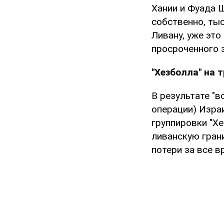
Хании и Фуада Шу
собственно, ты
Ливану, уже это
просроченного 
"Хезболла" на 
В результате "
операции) Изра
группировки "Хе
ливанскую грани
потери за все в