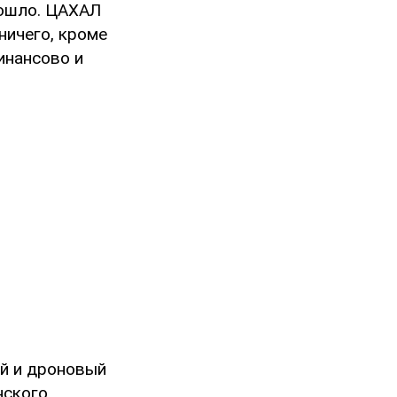
зошло. ЦАХАЛ
ничего, кроме
инансово и
ый и дроновый
нского