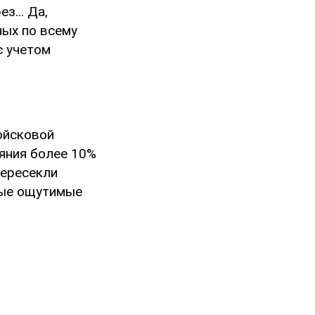
з... Да,
ных по всему
с учетом
ойсковой
яния более 10%
пересекли
амые ощутимые