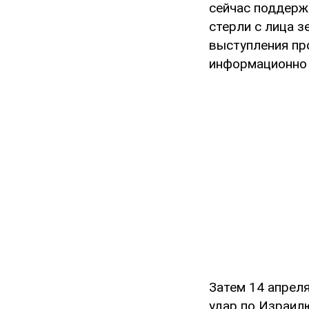
сейчас поддерж
стерли с лица з
выступления пр
информационно 
Затем 14 апрел
удар по Израилю