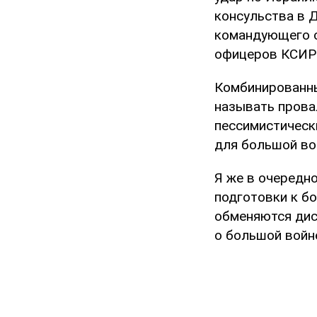
консульства в 
командующего с
офицеров КСИР 
Комбинированны
называть прова
пессимистическ
для большой во
Я же в очередно
подготовки к б
обменяются дист
о большой войн