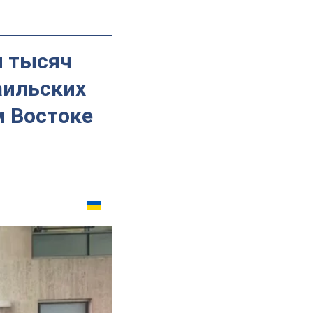
я тысяч
аильских
м Востоке