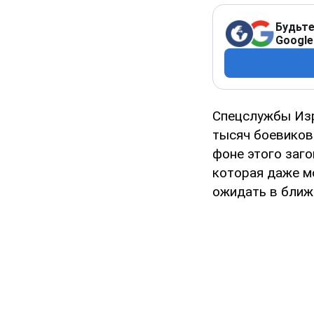
Будьте
Google
Спецслужбы Изр
тысяч боевиков 
фоне этого заг
которая даже мо
ожидать в ближ