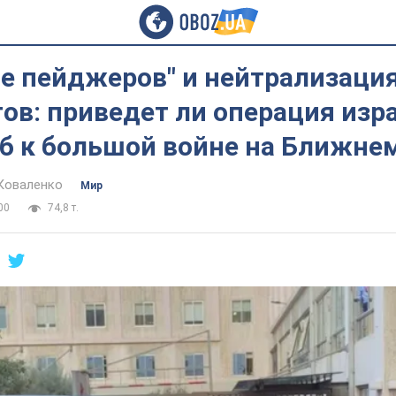
ие пейджеров" и нейтрализаци
ов: приведет ли операция изр
б к большой войне на Ближне
Коваленко
Мир
00
74,8 т.