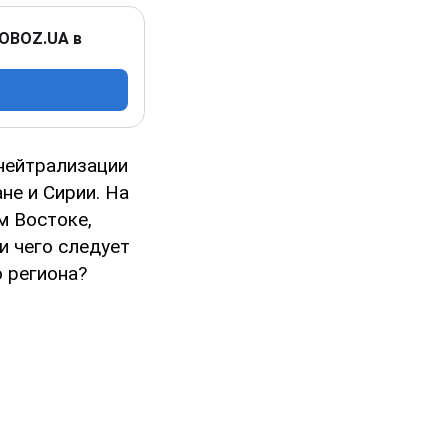
 OBOZ.UA в
нейтрализации
не и Сирии. На
м Востоке,
и чего следует
 региона?