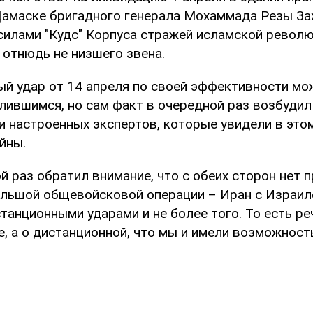
Дамаске бригадного генерала Мохаммада Резы За
илами "Кудс" Корпуса стражей исламской революц
отнюдь не низшего звена.
й удар от 14 апреля по своей эффективности м
лившимся, но сам факт в очередной раз возбудил
и настроенных экспертов, которые увидели в это
йны.
й раз обратил внимание, что с обеих сторон нет 
ольшой общевойсковой операции – Иран с Израи
анционными ударами и не более того. То есть ре
е, а о дистанционной, что мы и имели возможност