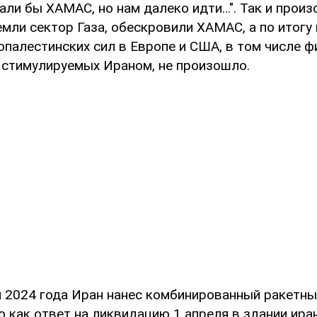
али бы ХАМАС, но нам далеко идти…". Так и прои
емли сектор Газа, обескровили ХАМАС, а по итогу 
опалестинских сил в Европе и США, в том числе ф
стимулируемых Ираном, не произошло.
я 2024 года Иран нанес комбинированный ракетн
 как ответ на ликвидацию 1 апреля в здании ира