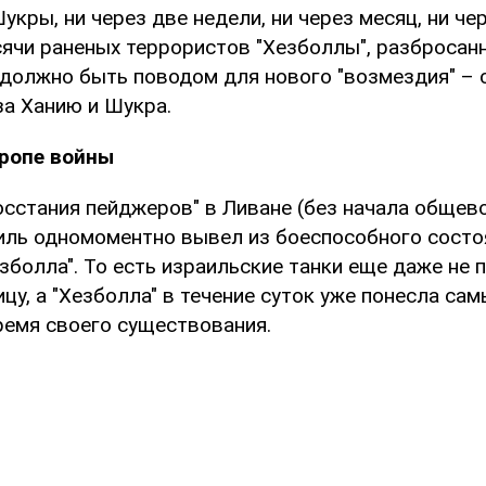
кры, ни через две недели, ни через месяц, ни чере
сячи раненых террористов "Хезболлы", разбросан
 должно быть поводом для нового "возмездия" – 
за Ханию и Шукра.
тропе войны
восстания пейджеров" в Ливане (без начала общев
иль одномоментно вывел из боеспособного состо
зболла". То есть израильские танки еще даже не 
цу, а "Хезболла" в течение суток уже понесла с
ремя своего существования.