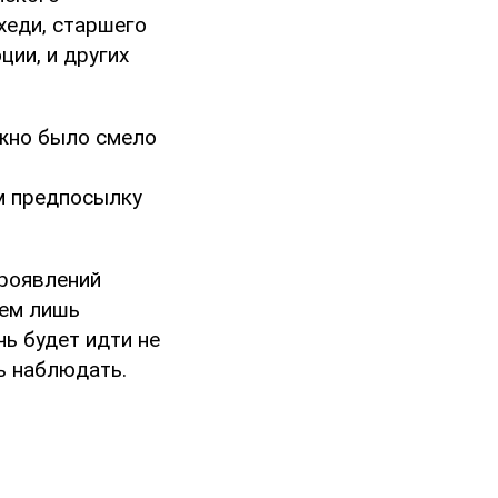
хеди, старшего
ии, и других
ожно было смело
м предпосылку
проявлений
лем лишь
чь будет идти не
ь наблюдать.