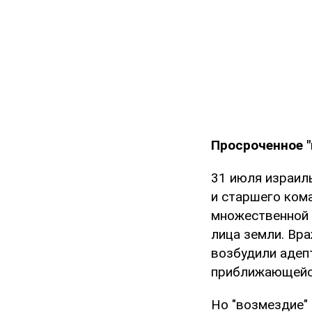
Просроченное "
31 июля израил
и старшего ком
множественной 
лица земли. Вр
возбудили адеп
приближающейся
Но "возмездие" 