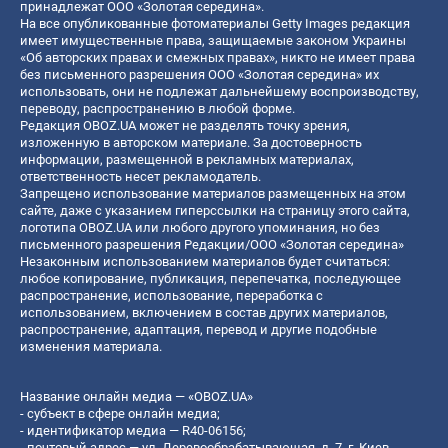
принадлежат ООО «Золотая середина».
На все опубликованные фотоматериалы Getty Images редакция
имеет имущественные права, защищаемые законом Украины
«Об авторских правах и смежных правах», никто не имеет права
без письменного разрешения ООО «Золотая середина» их
использовать, они не подлежат дальнейшему воспроизводству,
переводу, распространению в любой форме.
Редакция OBOZ.UA может не разделять точку зрения,
изложенную в авторском материале. За достоверность
информации, размещенной в рекламных материалах,
ответственность несет рекламодатель.
Запрещено использование материалов размещенных на этом
сайте, даже с указанием гиперссылки на страницу этого сайта,
логотипа OBOZ.UA или любого другого упоминания, но без
письменного разрешения Редакции/ООО «Золотая середина»
Незаконным использованием материалов будет считаться:
любое копирование, публикация, перепечатка, последующее
распространение, использование, переработка с
использованием, включением в состав других материалов,
распространение, адаптация, перевод и другие подобные
изменения материала.
Название онлайн медиа — «OBOZ.UA»
- субъект в сфере онлайн медиа;
- идентификатор медиа — R40-06156;
- почтовый адрес — ул. Деревообрабатывающая, д. 7, г. Киев,