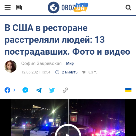
В США в ресторане
расстреляли людей: 13
пострадавших. Фото и видео
София Закревская
Мир
12.06.2021 13:54
2 минуты
8,3 т.
0