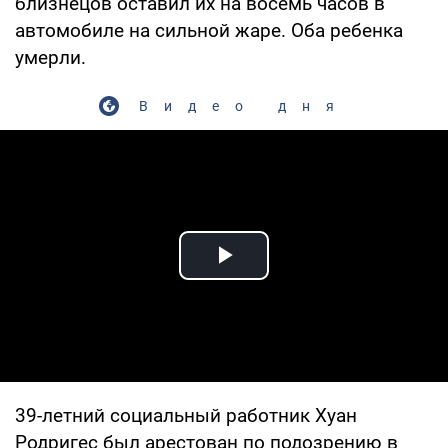
близнецов оставил их на восемь часов в
автомобиле на сильной жаре. Оба ребенка
умерли.
Видео дня
Play Video
39-летний социальный работник Хуан
Родригес был арестован по подозрению в