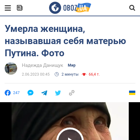
Умерла женщина,
называвшая себя матерью
Путина. Фото
Надежда Данищук
Мир
2.06.2023 00:45
2 минуты
66,4 т.
247