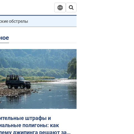
ские обстрелы
ное
ительные штрафы и
иальные полигоны: как
лему джипинга решают за