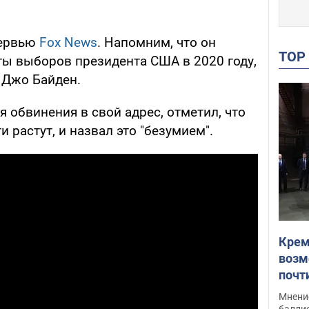
тервью
Fox News
. Напомним, что он
TO
ты выборов президента США в 2020 году,
 Джо Байден.
 обвинения в свой адрес, отметил, что
и растут, и назвал это "безумием".
Крем
возм
почт
Укра
Мнение
баллис