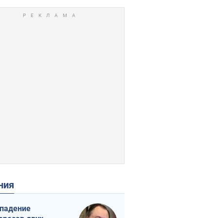
ения
падение