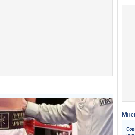
Мн
Сов