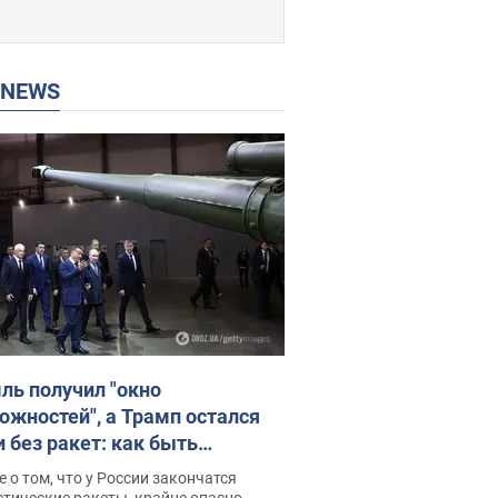
P NEWS
ль получил "окно
ожностей", а Трамп остался
и без ракет: как быть
ине? Интервью с Мельником
 о том, что у России закончатся
тические ракеты, крайне опасно,