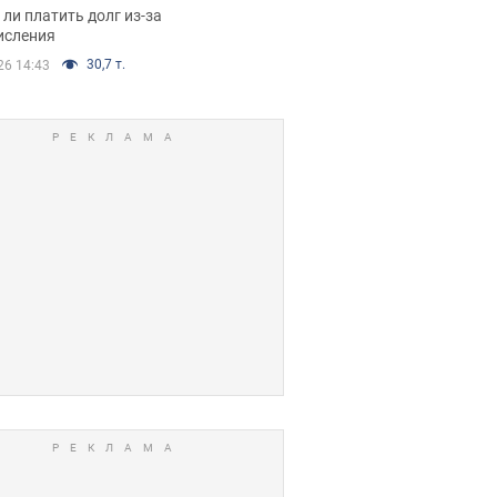
я вынес
ли платить долг из-за
иданное решение
исления
30,7 т.
26 14:43