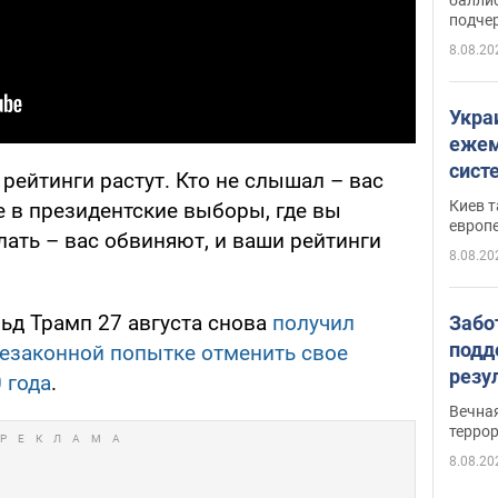
подче
8.08.20
Укра
ежем
сист
 рейтинги растут. Кто не слышал – вас
Зеле
Киев т
 в президентские выборы, где вы
европ
лать – вас обвиняют, и ваши рейтинги
8.08.20
ьд Трамп 27 августа снова
получил
Забо
подд
езаконной попытке отменить свое
резу
 года
.
обла
Вечна
киев
терро
8.08.20