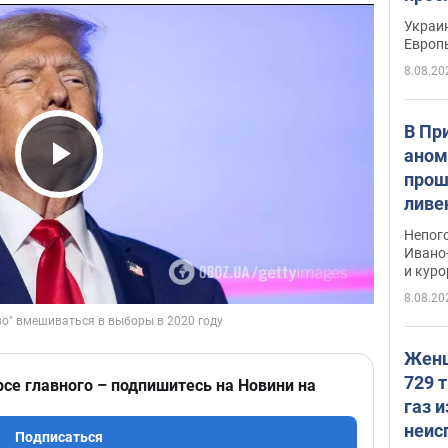
гран
Украин
Европ
8.08.20
В Пр
аном
прош
Play Video
ливе
прев
Непог
Виде
Ивано
и кур
8.08.20
Женщ
729 т
рсе главного – подпишитесь на Новини на
газ 
неис
Подписаться