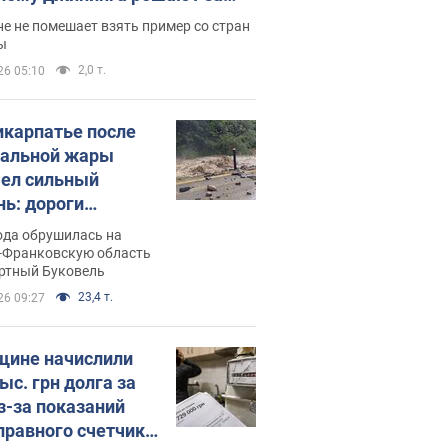
ицей
е не помешает взять пример со стран
ы
2,0 т.
26 05:10
икарпатье после
альной жары
ел сильный
нь: дороги
ратились в реки.
ода обрушилась на
о
-Франковскую область
ортный Буковель
23,4 т.
26 09:27
ине начислили
ыс. грн долга за
из-за показаний
правного счетчика: