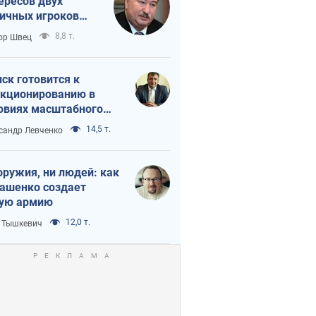
ересов двух
ичных игроков
 тайный план
8,8 т.
ор Швец
мпа и Путина?
ск готовится к
кционированию в
овиях масштабного
нного кризиса
14,5 т.
сандр Левченко
оружия, ни людей: как
ашенко создает
ую армию
12,0 т.
 Тышкевич