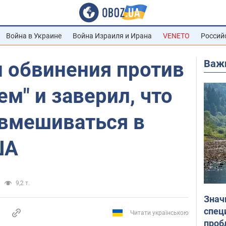
Война в Украине
Война Израиля и Ирана
VENETO
Россий
Важ
л обвинения против
ем" и заверил, что
 вмешиваться в
ША
9,2 т.
Знач
спец
Читати українською
проб