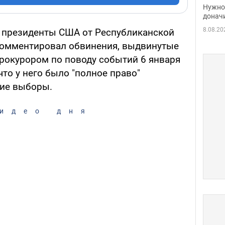
судь
Нужно 
неож
донач
8.08.20
 президенты США от Республиканской
омментировал обвинения, выдвинутые
рокурором по поводу событий 6 января
что у него было "полное право"
кие выборы.
идео дня