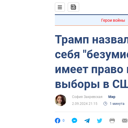
Герои войны
Трамп назва
себя "безуми
имеет право
выборы в С
София Закревская
Мир
2.09.2024 21:15
1 минута
0