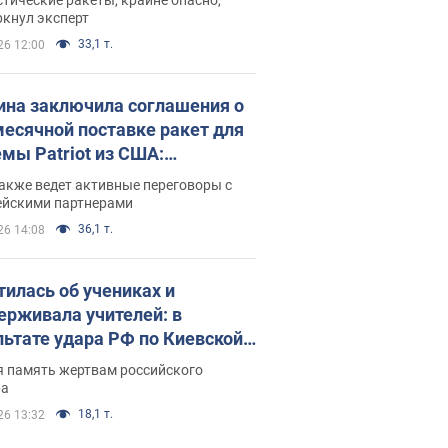
ркнул эксперт
33,1 т.
26 12:00
ина заключила соглашения о
есячной поставке ракет для
емы Patriot из США:
нский раскрыл подробности
акже ведет активные переговоры с
ейскими партнерами
36,1 т.
26 14:08
тилась об учениках и
ерживала учителей: в
льтате удара РФ по Киевской
сти погибли директор
я память жертвам российского
ского лицея, её муж и внук
ра
18,1 т.
26 13:32