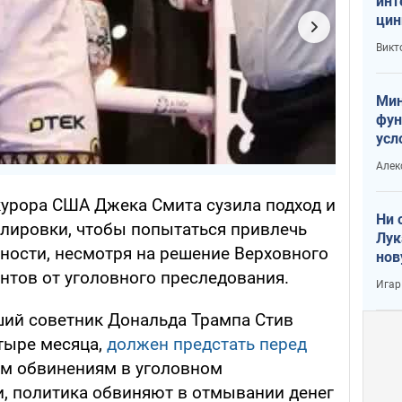
инт
цин
или
Викт
Тра
Мин
фун
усл
вое
Алек
урора США Джека Смита сузила подход и
Ни 
лировки, чтобы попытаться привлечь
Лук
нности, несмотря на решение Верховного
нов
нтов от уголовного преследования.
Игар
ий советник Дональда Трампа Стив
тыре месяца,
должен предстать перед
м обвинениям в уголовном
и, политика обвиняют в отмывании денег