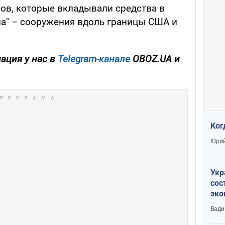
ров, которые вкладывали средства в
па" – сооружения вдоль границы США и
ация у нас в
Telegram-канале
OBOZ.UA и
Ког
Юрий
Укр
сос
эко
Ест
Вади
тун