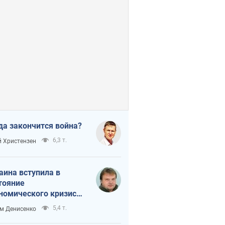
да закончится война?
6,3 т.
 Христензен
аина вступила в
тояние
номического кризиса.
ь ли свет в конце
5,4 т.
м Денисенко
неля?