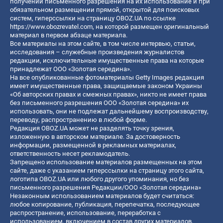
получении письменного разрешения на их использование и при
обязательном размещении прямой, открытой для поисковых
систем, гиперссылки на страницу OBOZ.UA по ссылке
https://www.obozrevatel.com
, на которой размещен оригинальный
материал в первом абзаце материала.
Все материалы на этом сайте, в том числе интервью, статьи,
исследования – служебные произведения журналистов
редакции, исключительные имущественные права на которые
принадлежат ООО «Золотая середина».
На все опубликованные фотоматериалы Getty Images редакция
имеет имущественные права, защищаемые законом Украины
«Об авторских правах и смежных правах», никто не имеет права
без письменного разрешения ООО «Золотая середина» их
использовать, они не подлежат дальнейшему воспроизводству,
переводу, распространению в любой форме.
Редакция OBOZ.UA может не разделять точку зрения,
изложенную в авторском материале. За достоверность
информации, размещенной в рекламных материалах,
ответственность несет рекламодатель.
Запрещено использование материалов размещенных на этом
сайте, даже с указанием гиперссылки на страницу этого сайта,
логотипа OBOZ.UA или любого другого упоминания, но без
письменного разрешения Редакции/ООО «Золотая середина»
Незаконным использованием материалов будет считаться:
любое копирование, публикация, перепечатка, последующее
распространение, использование, переработка с
использованием, включением в состав других материалов,