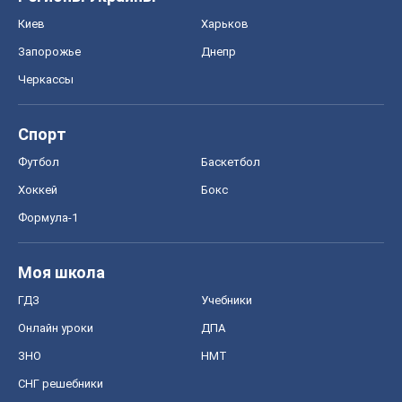
Киев
Харьков
Запорожье
Днепр
Черкассы
Спорт
Футбол
Баскетбол
Хоккей
Бокс
Формула-1
Моя школа
ГДЗ
Учебники
Онлайн уроки
ДПА
ЗНО
НМТ
СНГ решебники