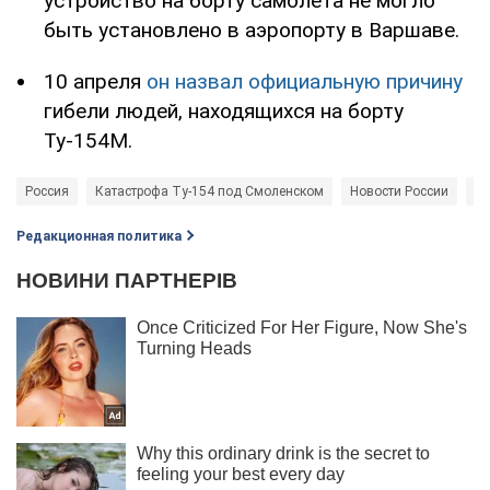
устройство на борту самолета не могло
быть установлено в аэропорту в Варшаве.
10 апреля
он назвал официальную причину
гибели людей, находящихся на борту
Ту-154М.
Россия
Катастрофа Ту-154 под Смоленском
Новости России
Ле
Редакционная политика