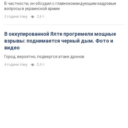
новых мерах
В частности, он обсудил с главнокомандующим кадровые
вопросы в украинской армии
3 години тому
2,6 т.
В оккупированной Ялте прогремели мощные
взрывы: поднимается черный дым. Фото и
видео
Город, вероятно, подвергся атаке дронов
4 години тому
5,9 т.