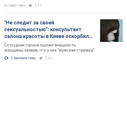
6 годин тому
7,7 т.
"Не следит за своей
сексуальностью": консультант
салона красоты в Киеве оскорбил
женщину после химиотерапии,
Сотрудник салона оценил внешность
разгорелся скандал. Фото
женщины, заявив, что у нее "мужская стрижка"
2 хвилини тому
7,2 т.