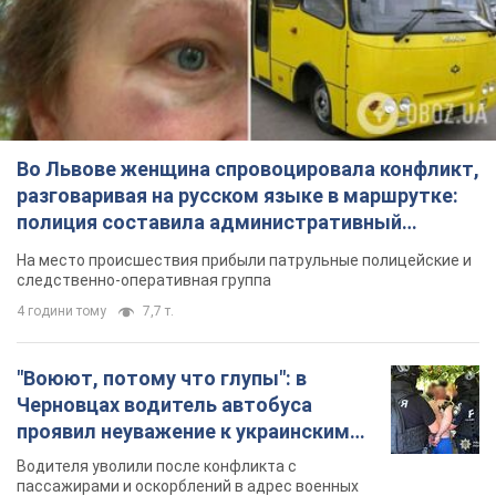
Во Львове женщина спровоцировала конфликт,
разговаривая на русском языке в маршрутке:
полиция составила административный
протокол. Видео
На место происшествия прибыли патрульные полицейские и
следственно-оперативная группа
4 години тому
7,7 т.
"Воюют, потому что глупы": в
Черновцах водитель автобуса
проявил неуважение к украинским
военным и поплатился за это.
Водителя уволили после конфликта с
Видео
пассажирами и оскорблений в адрес военных