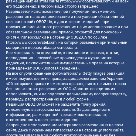
размещенных на этом сайте
https://www.obozrevatel.com
и на всех
его поддоменах, в любом виде строго запрещено.
Разрешается использование при получении письменного
разрешения на их использование и при условии обязательной
ссылки на сайт OBOZ.UA, а для интернет-изданий - при
получении письменного разрешения на их использование и при
обязательном размещении прямой, открытой для поисковых
систем, гиперссылки на страницу OBOZ.UA по ссылке
https://www.obozrevatel.com
, на которой размещен оригинальный
материал в первом абзаце материала.
Все материалы на этом сайте, в том числе интервью, статьи,
исследования – служебные произведения журналистов
редакции, исключительные имущественные права на которые
принадлежат ООО «Золотая середина».
На все опубликованные фотоматериалы Getty Images редакция
имеет имущественные права, защищаемые законом Украины
«Об авторских правах и смежных правах», никто не имеет права
без письменного разрешения ООО «Золотая середина» их
использовать, они не подлежат дальнейшему воспроизводству,
переводу, распространению в любой форме.
Редакция OBOZ.UA может не разделять точку зрения,
изложенную в авторском материале. За достоверность
информации, размещенной в рекламных материалах,
ответственность несет рекламодатель.
Запрещено использование материалов размещенных на этом
сайте, даже с указанием гиперссылки на страницу этого сайта,
логотипа OBOZ.UA или любого другого упоминания, но без