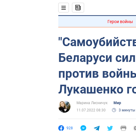
Герои войны
"Самоубийств
Беларуси си
против войны
Лукашенко го
Марина Лисничук
Мир
11.07.2022 08:30
3 минуты
928