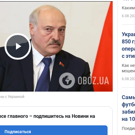
Каким
6.08.20
Укра
850 
опер
Play Video
с эт
Как не
мошен
6.08.20
Самы
футб
заби
рсе главного – подпишитесь на Новини на
на 1
Виде
Поеди
Подписаться