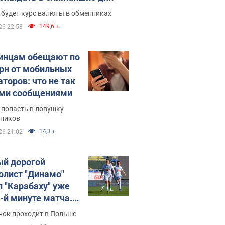
 будет курс валюты в обменниках
149,6 т.
26 22:58
инцам обещают по
грн от мобильных
аторов: что не так
ими сообщениями
 попасть в ловушку
ников
14,3 т.
26 21:02
й дорогой
олист "Динамо"
л "Карабаху" уже
0-й минуте матча.
о
нок проходит в Польше