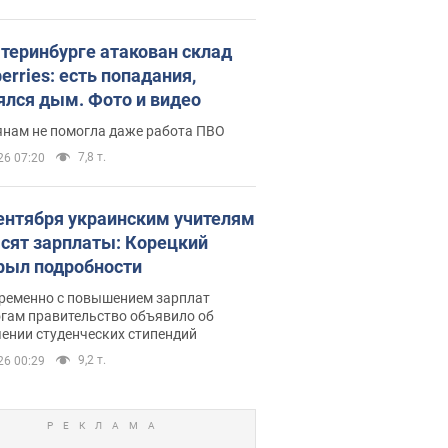
атеринбурге атакован склад
erries: есть попадания,
ялся дым. Фото и видео
янам не помогла даже работа ПВО
7,8 т.
26 07:20
сентября украинским учителям
сят зарплаты: Корецкий
рыл подробности
ременно с повышением зарплат
огам правительство объявило об
ении студенческих стипендий
9,2 т.
26 00:29