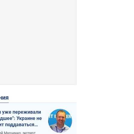
ения
 уже переживали
удшее": Украине не
ит поддаваться
аянию из-за
ей Марченко, эксперт