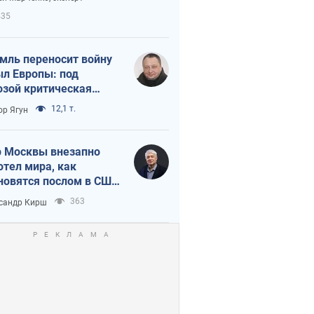
етного террора
435
мль переносит войну
ыл Европы: под
озой критическая
истика
12,1 т.
ор Ягун
 Москвы внезапно
отел мира, как
новятся послом в США
овые украинские топ-
363
сандр Кирш
тинги