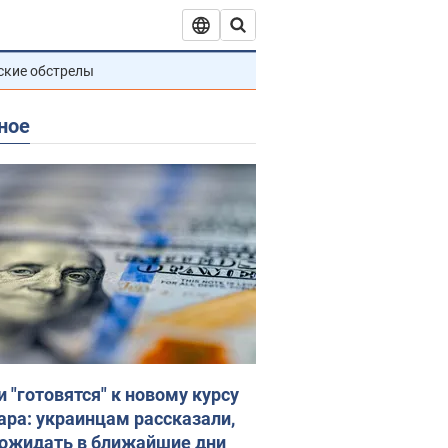
ские обстрелы
ное
и "готовятся" к новому курсу
ара: украинцам рассказали,
 ожидать в ближайшие дни