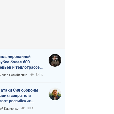
апланированной
убке более 600
евьев и теплотрассе:
 происходит на
1,4 т.
ислав Самойленко
емках в Киеве
 атаки Сил обороны
аины сократили
порт российских
тепродуктов
3,3 т.
ей Клименко