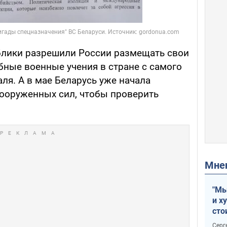
ублики разрешили России размещать свои
бные военные учения в стране с самого
ля. А в мае Беларусь уже начала
ооруженных сил, чтобы проверить
Мн
"Мы
и х
сто
отч
Серг