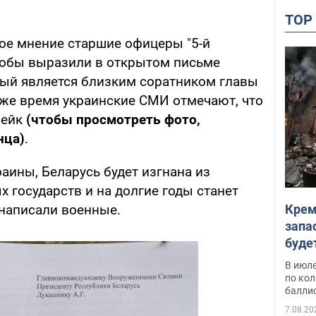
TO
кое мнение старшие офицеры "5-й
кобы выразили в открытом письме
рый является близким соратником главы
 же время украинские СМИ отмечают, что
фейк
(чтобы просмотреть фото,
нца)
.
раины, Беларусь будет изгнана из
 государств и на долгие годы станет
Крем
написали военные.
запа
буде
В июле
по ко
балли
7.08.20