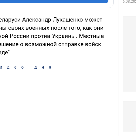
6.08.20
еларуси Александр Лукашенко может
ны своих военных после того, как они
ной России против Украины. Местные
ешение о возможной отправке войск
де".
идео дня