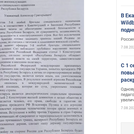
В Ек
Wildb
подн
Росси
7.08.20
С 1 
повы
раск
Однов
педаг
увелич
7.08.20