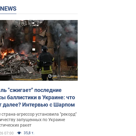
P NEWS
ль "сжигает" последние
сы баллистики в Украине: что
т далее? Интервью с Шарпом
 страна-агрессор установила "рекорд"
личеству запущенных по Украине
стических ракет
35,8 т.
26 07:00