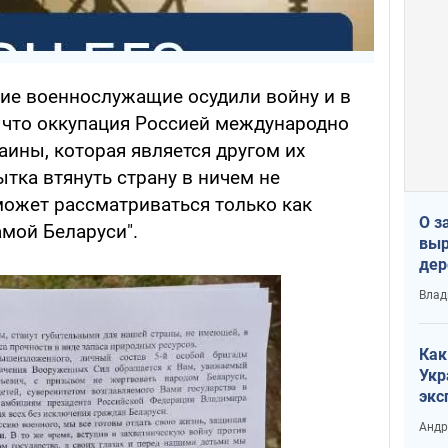
ие военнослужащие осудили войну и в
 что оккупация Россией международно
ины, которая является другом их
ытка втянуть страну в ничем не
ожет рассматриваться только как
О з
амой Беларуси".
выр
дер
что
Влад
Тер
Как
Укр
экс
неф
Андр