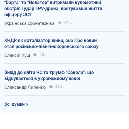
"Варта" та "Новатор" витримали кулеметний
обстріл і удар FPV-дрона, врятувавши життя
офіцеру ЗСУ
Українська Бронетехніка
4,2 т.
КНДР як каталізатор війни, або Про новий
етап російсько-північнокорейського союзу
Олексій Кущ
4,3 т.
Вихід до еліти ЧС та тріумф "Сокола": що
відбувається в українському хокеї
Олександр Липенко
2,2 т.
Всі думки