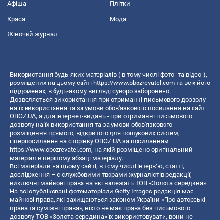
Афіша
Плітки
Краса
Мода
Жіночий журнал
Використання будь-яких матеріалів ( в тому числі фото- та відео-),
розміщених на цьому сайті
https://www.obozrevatel.com
та всіх його
піддоменах, в будь-якому вигляді суворо заборонено.
Дозволяється використання при отриманні письмового дозволу
на їх використання та за умови обов'язкового посилання на сайт
OBOZ.UA, а для інтернет-видань - при отриманні письмового
дозволу на їх використання та за умови обов'язкового
розміщення прямого, відкритого для пошукових систем,
гіперпосилання на сторінку OBOZ.UA за посиланням
https://www.obozrevatel.com
, на якій розміщено оригінальний
матеріал в першому абзаці матеріалу.
Всі матеріали на цьому сайті, в тому числі інтерв’ю, статті,
дослідження – є службовими творами журналістів редакції,
виключні майнові права на які належать ТОВ «Золота середина».
На всі опубліковані фотоматеріали Getty Images редакція має
майнові права, які захищаються законом України «Про авторські
права та суміжні права», ніхто не має права без письмового
дозволу ТОВ «Золота середина» їх використовувати, вони не