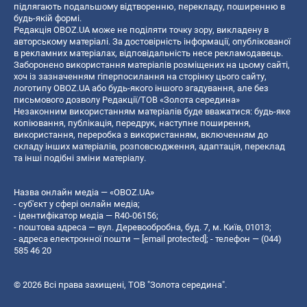
підлягають подальшому відтворенню, перекладу, поширенню в
будь-якій формі.
Редакція OBOZ.UA може не поділяти точку зору, викладену в
авторському матеріалі. За достовірність інформації, опублікованої
в рекламних матеріалах, відповідальність несе рекламодавець.
Заборонено використання матеріалів розміщених на цьому сайті,
хоч із зазначенням гіперпосилання на сторінку цього сайту,
логотипу OBOZ.UA або будь-якого іншого згадування, але без
письмового дозволу Редакції/ТОВ «Золота середина»
Незаконним використанням матеріалів буде вважатися: будь-яке
копiювання, публiкацiя, передрук, наступне поширення,
використання, переробка з використанням, включенням до
складу інших матеріалів, розповсюдження, адаптація, переклад
та інші подібні зміни матеріалу.
Назва онлайн медіа — «OBOZ.UA»
- суб'єкт у сфері онлайн медіа;
- ідентифікатор медіа — R40-06156;
- поштова адреса — вул. Деревообробна, буд. 7, м. Київ, 01013;
- адреса електронної пошти —
[email protected]
; - телефон — (044)
585 46 20
© 2026 Всі права захищені, ТОВ "Золота середина".