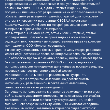
разрешения на их использование и при условии обязательной
ссылки на сайт OBOZ.UA, а для интернет-изданий - при
получении письменного разрешения на их использование и при
обязательном размещении прямой, открытой для поисковых
систем, гиперссылки на страницу OBOZ.UA по ссылке
https://www.obozrevatel.com
, на которой размещен оригинальный
материал в первом абзаце материала.
Все материалы на этом сайте, в том числе интервью, статьи,
исследования – служебные произведения журналистов
редакции, исключительные имущественные права на которые
принадлежат ООО «Золотая середина».
На все опубликованные фотоматериалы Getty Images редакция
имеет имущественные права, защищаемые законом Украины
«Об авторских правах и смежных правах», никто не имеет права
без письменного разрешения ООО «Золотая середина» их
использовать, они не подлежат дальнейшему воспроизводству,
переводу, распространению в любой форме.
Редакция OBOZ.UA может не разделять точку зрения,
изложенную в авторском материале. За достоверность
информации, размещенной в рекламных материалах,
ответственность несет рекламодатель.
Запрещено использование материалов размещенных на этом
сайте, даже с указанием гиперссылки на страницу этого сайта,
логотипа OBOZ.UA или любого другого упоминания, но без
письменного разрешения Редакции/ООО «Золотая середина»
Незаконным использованием материалов будет считаться: