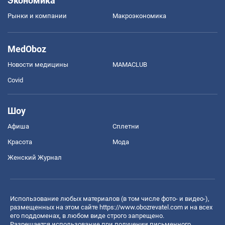
Экономика
Рынки и компании
Mакроэкономика
MedOboz
Новости медицины
MAMACLUB
Covid
Шоу
Афиша
Сплетни
Красота
Мода
Женский Журнал
Использование любых материалов (в том числе фото- и видео-),
размещенных на этом сайте
https://www.obozrevatel.com
и на всех
его поддоменах, в любом виде строго запрещено.
Разрешается использование при получении письменного