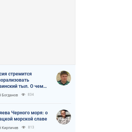
сия стремится
орализовать
аинский тыл. О чем
ит себе напомнить
834
 Богданов
яева Черного моря: о
ацкой морской славе
813
 Кирпичев