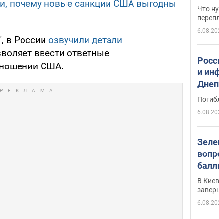
ли, почему новые санкции США выгодны
свои
Что ну
перепл
6.08.20
", в России
озвучили детали
зволяет ввести ответные
Росс
тношении США.
и ин
Днеп
поги
Погиб
6.08.20
Зеле
вопр
балл
прог
В Кие
реше
завер
6.08.20