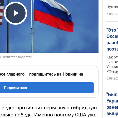
выне
Нужно 
6.08.20
Play Video
"Это
Окса
разо
поэта
"заз
Как от
даже
писат
Украин
а те
РФ ему
гено
рсе главного – подпишитесь на Новини на
6.08.20
Подписаться
"Был
Укра
ране
я ведет против них серьезную гибридную
выбр
 только победа. Именно поэтому США уже