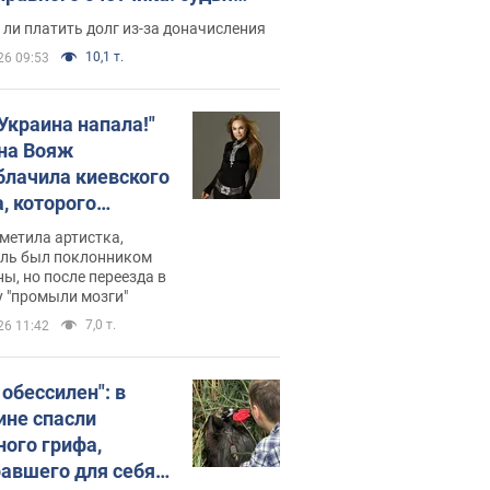
с неожиданное решение
ли платить долг из-за доначисления
10,1 т.
26 09:53
 Украина напала!"
на Вояж
блачила киевского
, которого
омбировали": он
метила артистка,
 русского не знал,
ель был поклонником
ы, но после переезда в
перь хочет
 "промыли мозги"
цида украинцев
7,0 т.
26 11:42
 обессилен": в
ине спасли
ного грифа,
авшего для себя