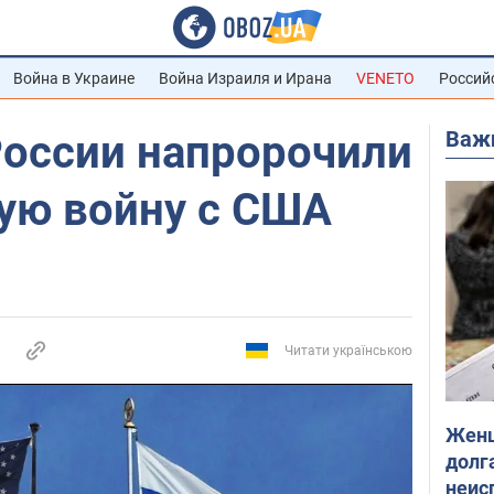
Война в Украине
Война Израиля и Ирана
VENETO
Россий
Важ
России напророчили
ую войну с США
Читати українською
Женщ
долга
неис