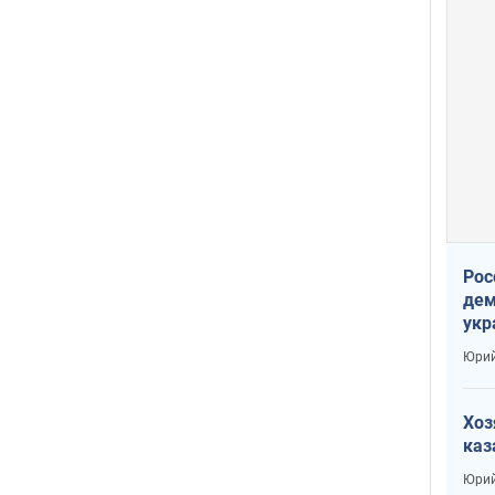
Рос
дем
укр
сто
Юрий
Хоз
каз
Юрий