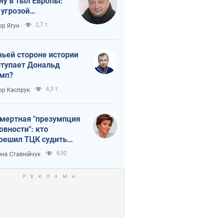
ну в тыл Европы:
 угрозой
тическая
2,7 т.
ор Ягун
истика
чьей стороне истории
тупает Дональд
мп?
4,3 т.
ор Каспрук
мертная "презумпция
овности": кто
решил ТЦК судить
ибших защитников
630
на Ставнійчук