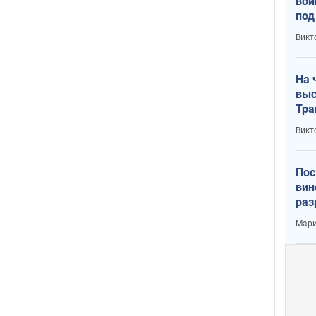
вой
под
кри
Викт
лог
На 
выс
Тра
Викт
Пос
вин
раз
пог
Мари