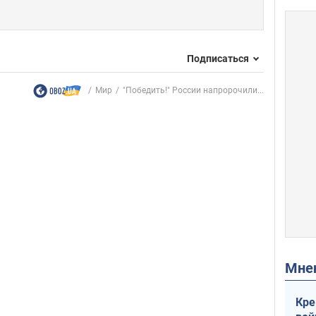
Подписаться
Мир
"Победить!" России напророчили...
Мн
Кре