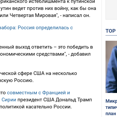
риканского истеблишмента к путинской
утин ведет против них войну, как бы она
или Четвертая Мировая", - написал он.
забора: Россия определилась с
TO
енный выход ответить – это победить в
кономическими средствами", - добавил
ической сфере США на несколько
нскую Россию.
что
совместным с Францией и
о Сирии
президент США Дональд Трамп
Микр
 политикой касательно России.
типи
план