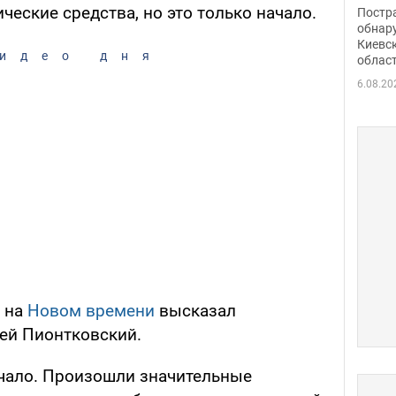
нети
еские средства, но это только начало.
Постр
Фото
обнар
Киевс
идео дня
облас
6.08.20
е на
Новом времени
высказал
ей Пионтковский.
ачало. Произошли значительные