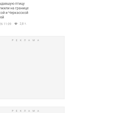
пичный маршрут.
адавшую птицу
ужили на границе
кой и Черкасской
тей
2,8 т.
26 11:09