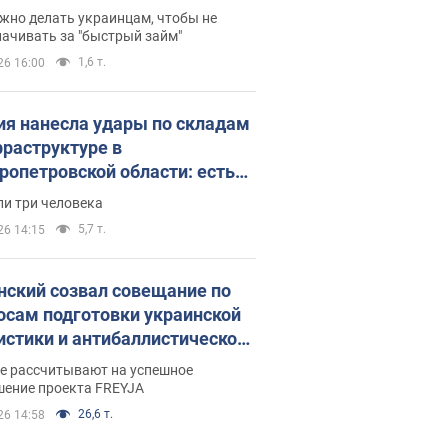
 деньги
жно делать украинцам, чтобы не
ачивать за "быстрый займ"
1,6 т.
26 16:00
ия нанесла удары по складам
фраструктуре в
ропетровской области: есть
бшие и раненые. Фото
ли три человека
5,7 т.
26 14:15
нский созвал совещание по
осам подготовки украинской
истики и антибаллистической
раммы FREYJA: какие
ве рассчитывают на успешное
ния готовятся
шение проекта FREYJA
26,6 т.
26 14:58