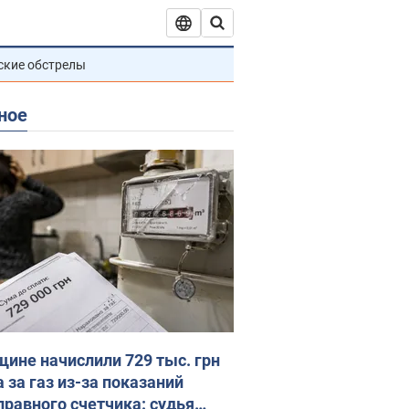
ские обстрелы
ное
ине начислили 729 тыс. грн
 за газ из-за показаний
правного счетчика: судья