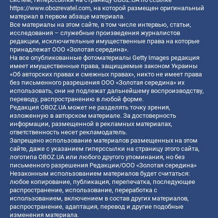
https://www.obozrevatel.com
, на которой размещен оригинальный
материал в первом абзаце материала.
Все материалы на этом сайте, в том числе интервью, статьи,
исследования – служебные произведения журналистов
редакции, исключительные имущественные права на которые
принадлежат ООО «Золотая середина».
На все опубликованные фотоматериалы Getty Images редакция
имеет имущественные права, защищаемые законом Украины
«Об авторских правах и смежных правах», никто не имеет права
без письменного разрешения ООО «Золотая середина» их
использовать, они не подлежат дальнейшему воспроизводству,
переводу, распространению в любой форме.
Редакция OBOZ.UA может не разделять точку зрения,
изложенную в авторском материале. За достоверность
информации, размещенной в рекламных материалах,
ответственность несет рекламодатель.
Запрещено использование материалов размещенных на этом
сайте, даже с указанием гиперссылки на страницу этого сайта,
логотипа OBOZ.UA или любого другого упоминания, но без
письменного разрешения Редакции/ООО «Золотая середина»
Незаконным использованием материалов будет считаться:
любое копирование, публикация, перепечатка, последующее
распространение, использование, переработка с
использованием, включением в состав других материалов,
распространение, адаптация, перевод и другие подобные
изменения материала.