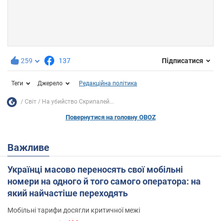
259
137
Підписатися
Теги
Джерело
Редакційна політика
Світ
На убийство Скрипалей...
Повернутися на головну OBOZ
Важливе
Українці масово переносять свої мобільні
номери на одного й того самого оператора: на
який найчастіше переходять
Мобільні тарифи досягли критичної межі