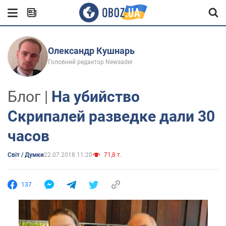
Олександр Кушнарь
Головний редактор Newsader
Блог |
На убийство
Скрипалей разведке дали 30
часов
Світ / Думки
22.07.2018 11:20
71,8 т.
137