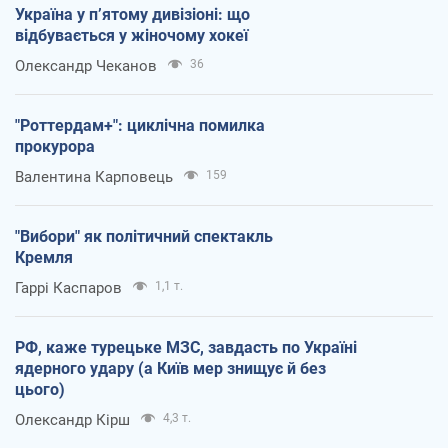
Україна у п’ятому дивізіоні: що
відбувається у жіночому хокеї
Олександр Чеканов
36
"Роттердам+": циклічна помилка
прокурора
Валентина Карповець
159
"Вибори" як політичний спектакль
Кремля
Гаррі Каспаров
1,1 т.
РФ, каже турецьке МЗС, завдасть по Україні
ядерного удару (а Київ мер знищує й без
цього)
Олександр Кірш
4,3 т.