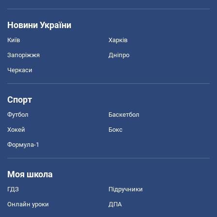
Новини України
Київ
Харків
Запоріжжя
Дніпро
Черкаси
Спорт
Футбол
Баскетбол
Хокей
Бокс
Формула-1
Моя школа
ГДЗ
Підручники
Онлайн уроки
ДПА