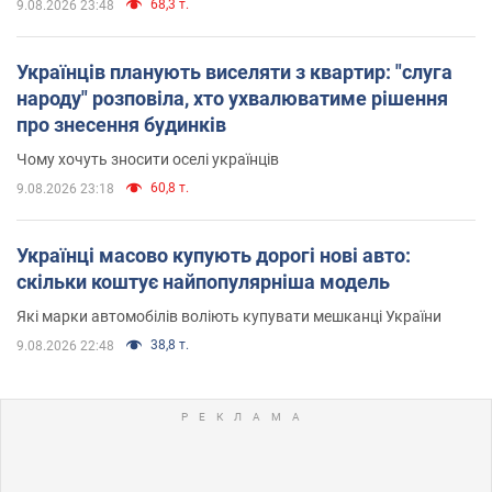
68,3 т.
9.08.2026 23:48
Українців планують виселяти з квартир: "слуга
народу" розповіла, хто ухвалюватиме рішення
про знесення будинків
Чому хочуть зносити оселі українців
60,8 т.
9.08.2026 23:18
Українці масово купують дорогі нові авто:
скільки коштує найпопулярніша модель
Які марки автомобілів воліють купувати мешканці України
38,8 т.
9.08.2026 22:48