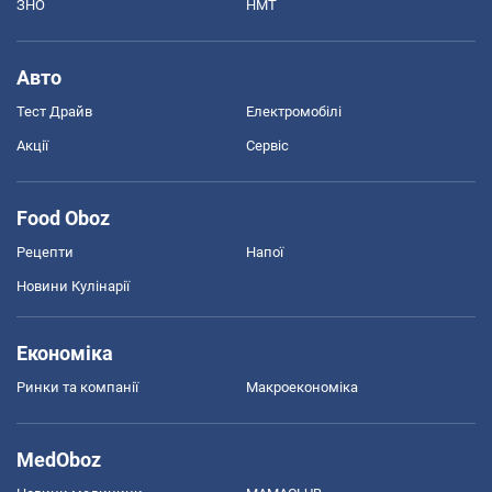
ЗНО
НМТ
Авто
Тест Драйв
Електромобілі
Акції
Сервіс
Food Oboz
Рецепти
Напої
Новини Кулінарії
Економіка
Ринки та компанії
Макроекономіка
MedOboz