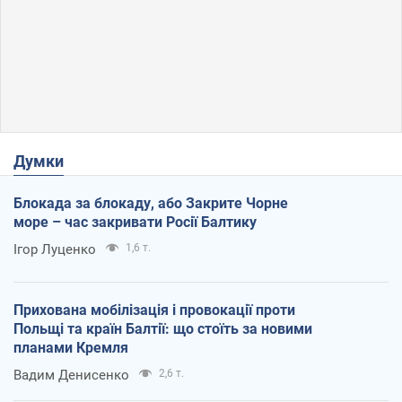
Думки
Блокада за блокаду, або Закрите Чорне
море – час закривати Росії Балтику
Ігор Луценко
1,6 т.
Прихована мобілізація і провокації проти
Польщі та країн Балтії: що стоїть за новими
планами Кремля
Вадим Денисенко
2,6 т.