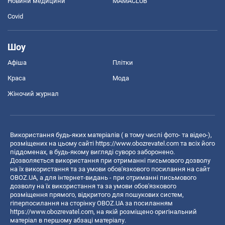
Новини медицини
MAMACLUB
Covid
Шоу
Афіша
Плітки
Краса
Мода
Жіночий журнал
Використання будь-яких матеріалів ( в тому числі фото- та відео-),
розміщених на цьому сайті
https://www.obozrevatel.com
та всіх його
піддоменах, в будь-якому вигляді суворо заборонено.
Дозволяється використання при отриманні письмового дозволу
на їх використання та за умови обов'язкового посилання на сайт
OBOZ.UA, а для інтернет-видань - при отриманні письмового
дозволу на їх використання та за умови обов'язкового
розміщення прямого, відкритого для пошукових систем,
гіперпосилання на сторінку OBOZ.UA за посиланням
https://www.obozrevatel.com
, на якій розміщено оригінальний
матеріал в першому абзаці матеріалу.