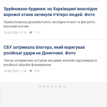
Зруйновано будинки: на Харківщині внаслідок
ворожої атаки загинули п’ятеро людей. Фото
Правоохоронці документують наслідки атаки та фіксують
воєнний злочин
1,1 т.
10.08.2026 12:19
СБУ затримала блогера, який коригував
російські удари на Донеччині. Фото
Також зловмисник агітував місцевих жителів підтримувати
російські збройні формування
978
10.08.2026 11:36