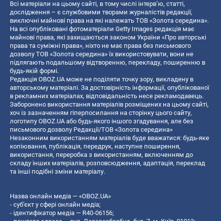
Всі матеріали на цьому сайті, в тому числі інтерв’ю, статті,
дослідження – є службовими творами журналістів редакції,
виключні майнові права на які належать ТОВ «Золота середина».
На всі опубліковані фотоматеріали Getty Images редакція має
майнові права, які захищаються законом України «Про авторські
права та суміжні права», ніхто не має права без письмового
дозволу ТОВ «Золота середина» їх використовувати, вони не
підлягають подальшому відтворенню, перекладу, поширенню в
будь-якій формі.
Редакція OBOZ.UA може не поділяти точку зору, викладену в
авторському матеріалі. За достовірність інформації, опублікованої
в рекламних матеріалах, відповідальність несе рекламодавець.
Заборонено використання матеріалів розміщених на цьому сайті,
хоч із зазначенням гіперпосилання на сторінку цього сайту,
логотипу OBOZ.UA або будь-якого іншого згадування, але без
письмового дозволу Редакції/ТОВ «Золота середина»
Незаконним використанням матеріалів буде вважатися: будь-яке
копiювання, публiкацiя, передрук, наступне поширення,
використання, переробка з використанням, включенням до
складу інших матеріалів, розповсюдження, адаптація, переклад
та інші подібні зміни матеріалу.
Назва онлайн медіа — «OBOZ.UA»
- суб'єкт у сфері онлайн медіа;
- ідентифікатор медіа — R40-06156;