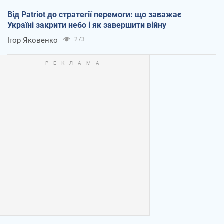
Від Patriot до стратегії перемоги: що заважає
Україні закрити небо і як завершити війну
Ігор Яковенко
273