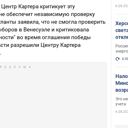
ентр Картера критикует эту
6.08.20
д не обеспечит независимую проверку
ланты заявила, что не смогла проверить
Херс
боров в Венесуэле и критиковала
свет
откл
чности" во время оглашения победы
энер
сти разрешили Центру Картера
Росси
энерг
.
6.0
Нало
Мино
возра
нужн
Это н
учета
6.08.20