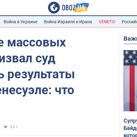
Война в Украине
Война Израиля и Ирана
VENETO
Россий
Важ
е массовых
извал суд
ь результаты
несуэле: что
Супр
Байд
9,6 т.
кото