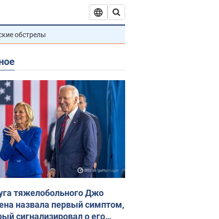
ские обстрелы
ное
уга тяжелобольного Джо
ена назвала первый симптом,
рый сигнализировал о его