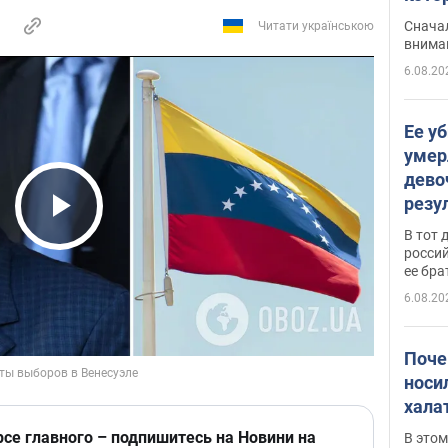
"агр
Сначал
Читати українською
внима
6.08.20
Ее у
умер
дево
резу
атак
Play Video
В тот 
обла
россий
ее бра
6.08.20
Поче
носи
хала
рсе главного – подпишитесь на Новини на
В этом