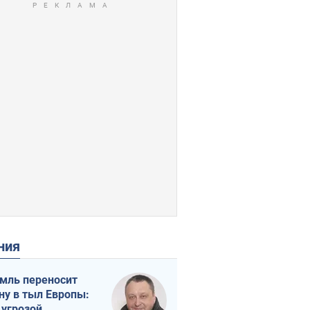
ения
мль переносит
ну в тыл Европы:
 угрозой