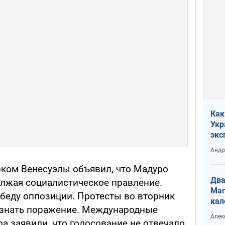
Как
Укр
экс
неф
Андр
ирком Венесуэлы объявил, что Мадуро
Два
олжая социалистическое правление.
Маг
беду оппозиции. Протесты во вторник
кал
изнать поражение. Международные
Алек
а заявили, что голосование не отвечало