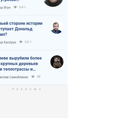
тическая
6,4 т.
ор Ягун
истика
чьей стороне истории
тупает Дональд
мп?
6,0 т.
ор Каспрук
иеве вырубили более
 крупных деревьев
и теплотрассы и
реки Генплану
48
ислав Самойленко