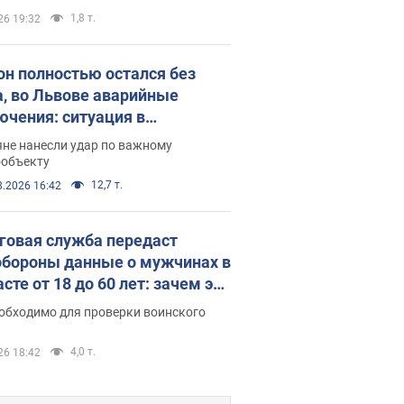
1,8 т.
26 19:32
он полностью остался без
а, во Львове аварийные
ючения: ситуация в
госистеме 6 августа
яне нанесли удар по важному
ообъекту
12,7 т.
8.2026 16:42
говая служба передаст
бороны данные о мужчинах в
сте от 18 до 60 лет: зачем это
о
еобходимо для проверки воинского
4,0 т.
26 18:42