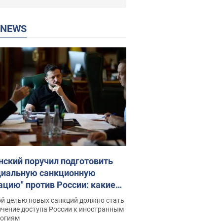
P NEWS
нский поручил подготовить
циальную санкционную
ацию" против России: какие
чи поставил президент. Фото
ой целью новых санкций должно стать
ичение доступа России к иностранным
логиям