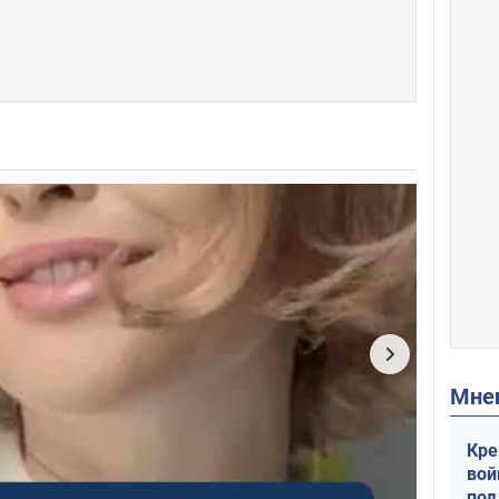
Мн
Кре
вой
под