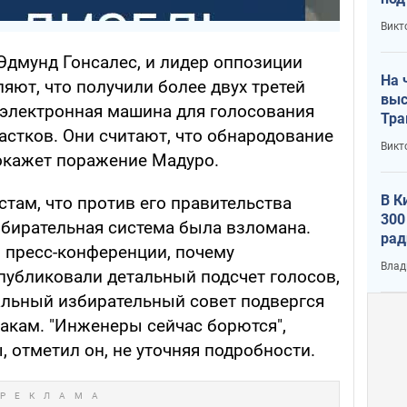
кри
Викт
лог
Эдмунд Гонсалес, и лидер оппозиции
На 
яют, что получили более двух третей
выс
 электронная машина для голосования
Тра
астков. Они считают, что обнародование
Викт
докажет поражение Мадуро.
В К
там, что против его правительства
300
збирательная система была взломана.
рад
я пресс-конференции, почему
воп
Влад
публиковали детальный подсчет голосов,
альный избирательный совет подвергся
такам. "Инженеры сейчас борются",
 отметил он, не уточняя подробности.