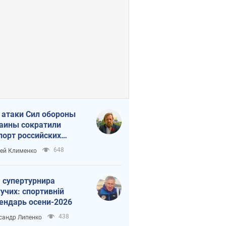
 атаки Сил обороны
аины сократили
порт российских
тепродуктов
648
ей Клименко
 супертурнира
учих: спортивній
ендарь осени-2026
438
сандр Липенко