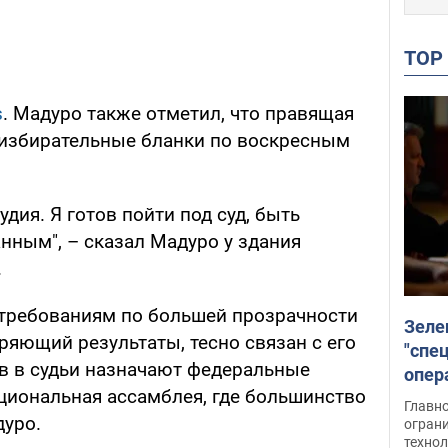
TO
s
. Мадуро также отметил, что правящая
е избирательные бланки по воскресным
удия. Я готов пойти под суд, быть
ным", – сказал Мадуро у здания
.
 требованиям по большей прозрачности
Зеле
ряющий результаты, тесно связан с его
"спе
в в судьи назначают федеральные
опер
циональная ассамблея, где большинство
зада
Главн
дуро.
огран
техно