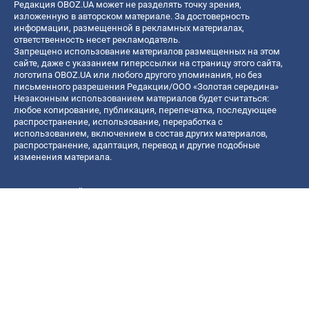
Редакция OBOZ.UA может не разделять точку зрения,
изложенную в авторском материале. За достоверность
информации, размещенной в рекламных материалах,
ответственность несет рекламодатель.
Запрещено использование материалов размещенных на этом
сайте, даже с указанием гиперссылки на страницу этого сайта,
логотипа OBOZ.UA или любого другого упоминания, но без
письменного разрешения Редакции/ООО «Золотая середина»
Незаконным использованием материалов будет считаться:
любое копирование, публикация, перепечатка, последующее
распространение, использование, переработка с
использованием, включением в состав других материалов,
распространение, адаптация, перевод и другие подобные
изменения материала.
Название онлайн медиа — «OBOZ.UA»
- субъект в сфере онлайн медиа;
- идентификатор медиа — R40-06156;
- почтовый адрес — ул. Деревообрабатывающая, д. 7, г. Киев,
01013;
- адрес электронной почты —
[email protected]
; - телефон — (044)
585 46 20
© 2026 Все права защищены, ООО "Золотая середина".