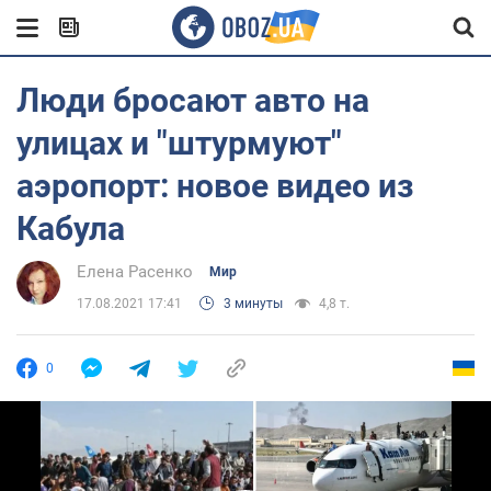
Люди бросают авто на
улицах и "штурмуют"
аэропорт: новое видео из
Кабула
Елена Расенко
Мир
17.08.2021 17:41
3 минуты
4,8 т.
0