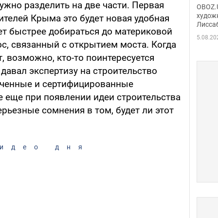
Аллы
ужно разделить на две части. Первая
OBOZ.U
сына
худож
жителей Крыма это будет новая удобная
Лисса
Порт
ет быстрее добираться до материковой
деть
5.08.20
ос, связанный с открытием моста. Когда
, возможно, кто-то поинтересуется
давал экспертизу на строительство
оченные и сертифицированные
е еще при появлении идеи строительства
рьезные сомнения в том, будет ли этот
идео дня