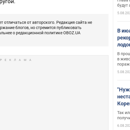
ругой.
будут
5.08.20
 отличаться от авторского. Редакция сайта не
ержание блогов, но стремится публиковать
В ию
альнее о редакционной политике OBOZ.UA
реко
лодо
обна
В про
в живо
пораж
5.08.20
"Нуж
нест
Коре
бизн
Так ил
имею
получ
пом
6.08.20