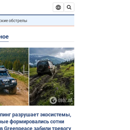
ские обстрелы
ное
пинг разрушает экосистемы,
рые формировались сотни
 в Greenpeace забили тревогу