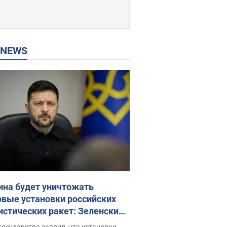
P NEWS
ина будет уничтожать
овые установки российских
истических ракет: Зеленский
ел заседание СНБО
государства заявил, что установки