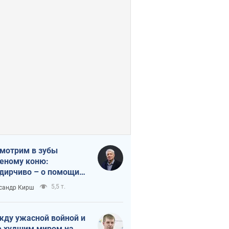
мотрим в зубы
еному коню:
дирчиво – о помощи
аине
5,5 т.
сандр Кирш
ду ужасной войной и
 худшим миром на