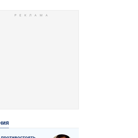
ения
 противостоять