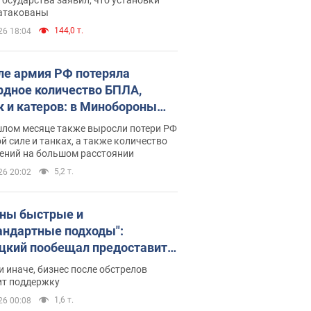
 атакованы
144,0 т.
26 18:04
ле армия РФ потеряла
рдное количество БПЛА,
к и катеров: в Минобороны
родовали статистику
шлом месяце также выросли потери РФ
й силе и танках, а также количество
ений на большом расстоянии
5,2 т.
26 20:02
ны быстрые и
андартные подходы":
цкий пообещал предоставить
есу приоритетный доступ к
и иначе, бизнес после обстрелов
щимся складским
ит поддержку
ещениям
1,6 т.
26 00:08