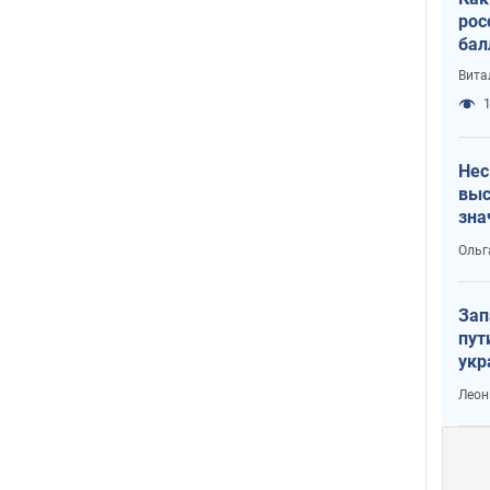
рос
бал
Вита
1
Нес
выс
зна
Ольг
Зап
пут
укр
Леон