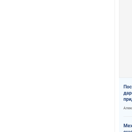
Пос
дар
при
Укр
Алек
Меж
еще