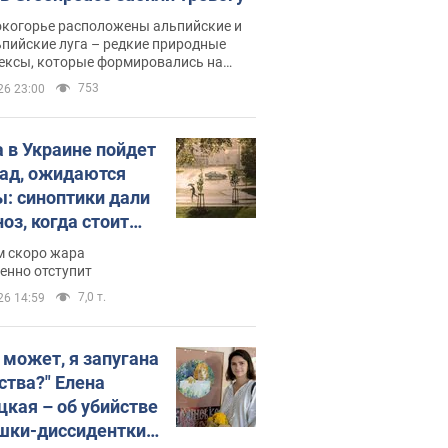
окогорье расположены альпийские и
пийские луга – редкие природные
ексы, которые формировались на
ении сотен лет
753
26 23:00
 в Украине пойдет
пад, ожидаются
ы: синоптики дали
оз, когда стоит
ать изменения
м скоро жара
ды
енно отступит
7,0 т.
26 14:59
, может, я запугана
ства?" Елена
цкая – об убийстве
шки-диссидентки