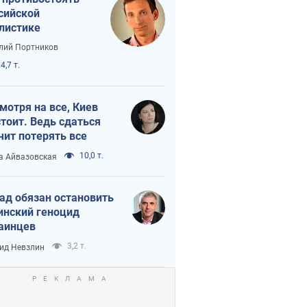
сийской
листике
лий Портников
4,7 т.
мотря на все, Киев
тоит. Ведь сдаться
чит потерять все
10,0 т.
а Айвазовская
ад обязан остановить
инский геноцид
аинцев
3,2 т.
ид Невзлин