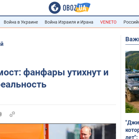
Война в Украине
Война Израиля и Ирана
VENETO
Россий
Важ
ий
ост: фанфары утихнут и
реальность
"Джи
кото
лет":