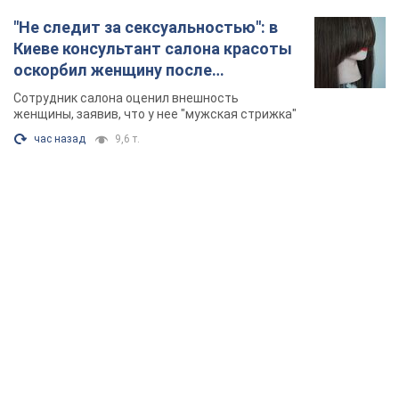
"Не следит за сексуальностью": в
Киеве консультант салона красоты
оскорбил женщину после
химиотерапии, разгорелся скандал.
Сотрудник салона оценил внешность
Фото
женщины, заявив, что у нее "мужская стрижка"
час назад
9,6 т.