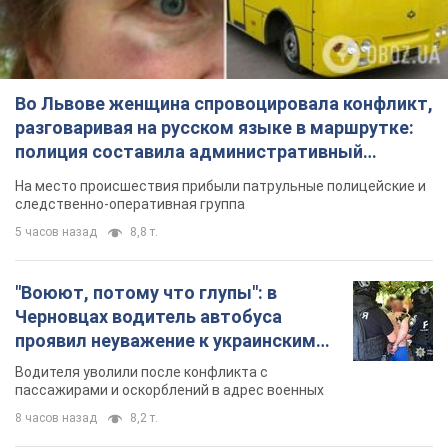
Во Львове женщина спровоцировала конфликт,
разговаривая на русском языке в маршрутке:
полиция составила административный
протокол. Видео
На место происшествия прибыли патрульные полицейские и
следственно-оперативная группа
5 часов назад
8,8 т.
"Воюют, потому что глупы": в
Черновцах водитель автобуса
проявил неуважение к украинским
военным и поплатился за это.
Водителя уволили после конфликта с
Видео
пассажирами и оскорблений в адрес военных
8 часов назад
8,2 т.